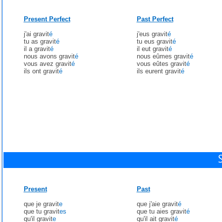
Present Perfect
Past Perfect
j'ai gravit
é
j'eus gravit
é
tu as gravit
é
tu eus gravit
é
il a gravit
é
il eut gravit
é
nous avons gravit
é
nous eûmes gravit
é
vous avez gravit
é
vous eûtes gravit
é
ils ont gravit
é
ils eurent gravit
é
Present
Past
que je gravit
e
que j'aie gravit
é
que tu gravit
es
que tu aies gravit
é
qu'il gravit
e
qu'il ait gravit
é