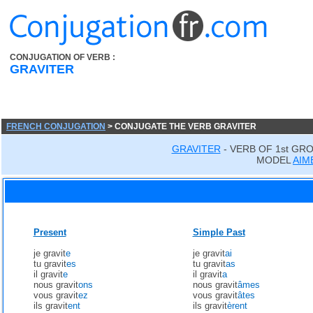
CONJUGATION OF VERB :
GRAVITER
FRENCH CONJUGATION
> CONJUGATE THE VERB GRAVITER
GRAVITER
- VERB OF 1st GR
MODEL
AIM
Present
Simple Past
je gravit
e
je gravit
ai
tu gravit
es
tu gravit
as
il gravit
e
il gravit
a
nous gravit
ons
nous gravit
âmes
vous gravit
ez
vous gravit
âtes
ils gravit
ent
ils gravit
èrent