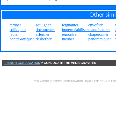
tartiner
souligner
feignanter
envoûter
soliloquer
documenter
imperméabiliser
manufacturer
jabler
affermer
remontrer
chaperonner
contre-attaquer
désherber
incuber
panoramiquer
FRENCH CONJUGATION
> CONJUGATE THE VERB GRAVITER
COPYRIGHT ©
FRENCH CONJUGATION
/ DATABASE
CONJUGAIS