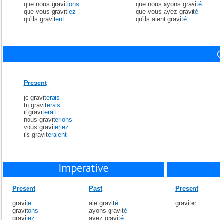
que nous gravit
ions
que nous ayons gravit
é
que vous gravit
iez
que vous ayez gravit
é
qu'ils gravit
ent
qu'ils aient gravit
é
Present
je gravit
erais
tu gravit
erais
il gravit
erait
nous gravit
erions
vous gravit
eriez
ils gravit
eraient
Present
Past
Present
gravit
e
aie gravit
é
graviter
gravit
ons
ayons gravit
é
gravit
ez
ayez gravit
é