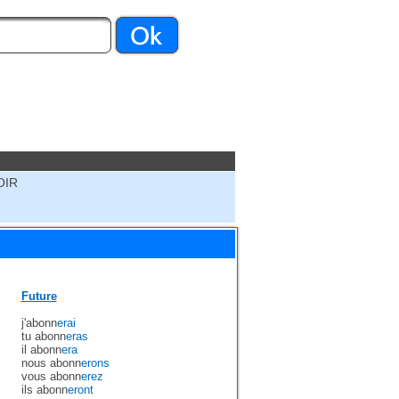
OIR
Future
j'abonn
erai
tu abonn
eras
il abonn
era
nous abonn
erons
vous abonn
erez
ils abonn
eront