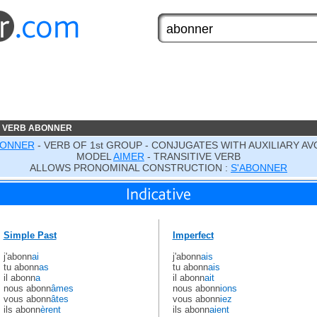
E VERB ABONNER
ONNER
- VERB OF 1st GROUP - CONJUGATES WITH AUXILIARY AV
MODEL
AIMER
- TRANSITIVE VERB
ALLOWS PRONOMINAL CONSTRUCTION :
S'ABONNER
Simple Past
Imperfect
j'abonn
ai
j'abonn
ais
tu abonn
as
tu abonn
ais
il abonn
a
il abonn
ait
nous abonn
âmes
nous abonn
ions
vous abonn
âtes
vous abonn
iez
ils abonn
èrent
ils abonn
aient