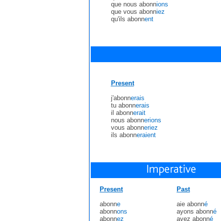
que nous abonn
ions
que vous abonn
iez
qu'ils abonn
ent
Present
j'abonn
erais
tu abonn
erais
il abonn
erait
nous abonn
erions
vous abonn
eriez
ils abonn
eraient
Present
Past
abonn
e
aie abonn
é
abonn
ons
ayons abonn
é
abonn
ez
ayez abonn
é