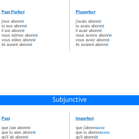
Past Perfect
Pluperfect
j'eus abonn
é
j'avais abonn
é
tu eus abonn
é
tu avais abonn
é
il eut abonn
é
il avait abonn
é
nous eûmes abonn
é
nous avions abonn
é
vous eûtes abonn
é
vous aviez abonn
é
ils eurent abonn
é
ils avaient abonn
é
Past
Imperfect
que j'aie abonn
é
que j'abonn
asse
que tu aies abonn
é
que tu abonn
asses
qu'il ait abonn
é
qu'il abonn
ât