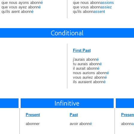
que nous ayons abonn
é
que nous abonn
assions
que vous ayez abonn
é
que vous abonn
assiez
qu'ils aient abonn
é
qu'ils abonn
assent
First Past
j'aurais abonn
é
tu aurais abonn
é
il aurait abonn
é
nous aurions abonn
é
vous auriez abonn
é
ils auraient abonn
é
Present
Past
Presen
abonner
avoir abonn
é
abonn
a