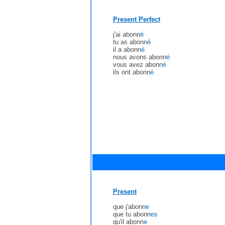
Present Perfect
j'ai abonn
é
tu as abonn
é
il a abonn
é
nous avons abonn
é
vous avez abonn
é
ils ont abonn
é
Present
que j'abonn
e
que tu abonn
es
qu'il abonn
e