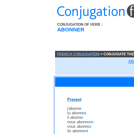
CONJUGATION OF VERB :
ABONNER
FRENCH CONJUGATION
> CONJUGATE TH
AB
Present
j'abonn
e
tu abonn
es
il abonn
e
nous abonn
ons
vous abonn
ez
ils abonn
ent