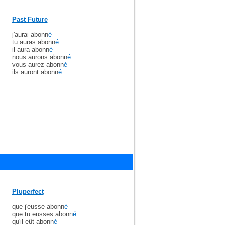
Past Future
j'aurai abonn
é
tu auras abonn
é
il aura abonn
é
nous aurons abonn
é
vous aurez abonn
é
ils auront abonn
é
Pluperfect
que j'eusse abonn
é
que tu eusses abonn
é
qu'il eût abonn
é