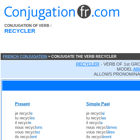
CONJUGATION OF VERB :
RECYCLER
FRENCH CONJUGATION
> CONJUGATE THE VERB RECYCLER
RECYCLER
- VERB OF 1st GR
MODEL
AI
ALLOWS PRONOMINA
Present
Simple Past
je recycl
e
je recycl
ai
tu recycl
es
tu recycl
as
il recycl
e
il recycl
a
nous recycl
ons
nous recycl
âmes
vous recycl
ez
vous recycl
âtes
ils recycl
ent
ils recycl
èrent