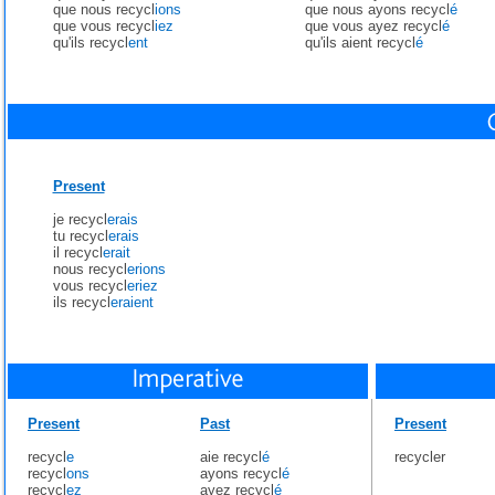
que nous recycl
ions
que nous ayons recycl
é
que vous recycl
iez
que vous ayez recycl
é
qu'ils recycl
ent
qu'ils aient recycl
é
Present
je recycl
erais
tu recycl
erais
il recycl
erait
nous recycl
erions
vous recycl
eriez
ils recycl
eraient
Present
Past
Present
recycl
e
aie recycl
é
recycler
recycl
ons
ayons recycl
é
recycl
ez
ayez recycl
é