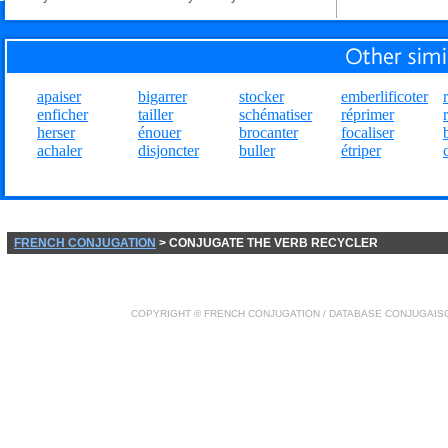
apaiser
bigarrer
stocker
emberlificoter
enficher
tailler
schématiser
réprimer
herser
énouer
brocanter
focaliser
achaler
disjoncter
buller
étriper
FRENCH CONJUGATION
> CONJUGATE THE VERB RECYCLER
COPYRIGHT ©
FRENCH CONJUGATION
/ DATABASE
CONJUGAIS