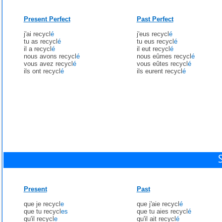
Present Perfect
Past Perfect
j'ai recycl
é
j'eus recycl
é
tu as recycl
é
tu eus recycl
é
il a recycl
é
il eut recycl
é
nous avons recycl
é
nous eûmes recycl
é
vous avez recycl
é
vous eûtes recycl
é
ils ont recycl
é
ils eurent recycl
é
Present
Past
que je recycl
e
que j'aie recycl
é
que tu recycl
es
que tu aies recycl
é
qu'il recycl
e
qu'il ait recycl
é