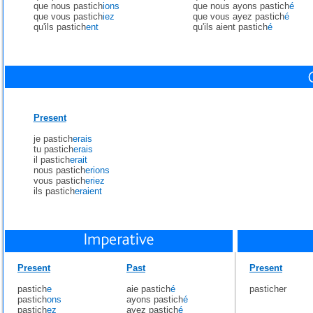
que nous pastich
ions
que nous ayons pastich
é
que vous pastich
iez
que vous ayez pastich
é
qu'ils pastich
ent
qu'ils aient pastich
é
Present
je pastich
erais
tu pastich
erais
il pastich
erait
nous pastich
erions
vous pastich
eriez
ils pastich
eraient
Present
Past
Present
pastich
e
aie pastich
é
pasticher
pastich
ons
ayons pastich
é
pastich
ez
ayez pastich
é