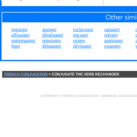
regorger
aquiger
esclavager
ramager
affouager
déménager
encager
reloger
entremanger
rengorger
exiger
aménager
figer
démanger
dévisager
essanger
FRENCH CONJUGATION
> CONJUGATE THE VERB RECHANGER
COPYRIGHT ©
FRENCH CONJUGATION
/ DATABASE
CONJUGAIS