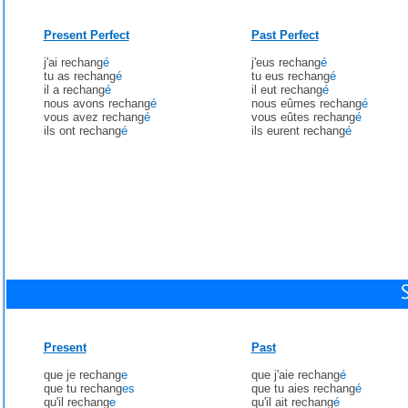
Present Perfect
Past Perfect
j'ai rechang
é
j'eus rechang
é
tu as rechang
é
tu eus rechang
é
il a rechang
é
il eut rechang
é
nous avons rechang
é
nous eûmes rechang
é
vous avez rechang
é
vous eûtes rechang
é
ils ont rechang
é
ils eurent rechang
é
Present
Past
que je rechang
e
que j'aie rechang
é
que tu rechang
es
que tu aies rechang
é
qu'il rechang
e
qu'il ait rechang
é