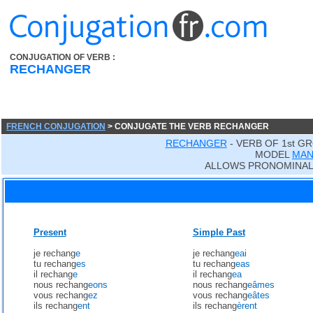
CONJUGATION OF VERB :
RECHANGER
FRENCH CONJUGATION
> CONJUGATE THE VERB RECHANGER
RECHANGER
- VERB OF 1st G
MODEL
MA
ALLOWS PRONOMINAL
Present
Simple Past
je rechang
e
je rechang
eai
tu rechang
es
tu rechang
eas
il rechang
e
il rechang
ea
nous rechang
eons
nous rechang
eâmes
vous rechang
ez
vous rechang
eâtes
ils rechang
ent
ils rechang
èrent