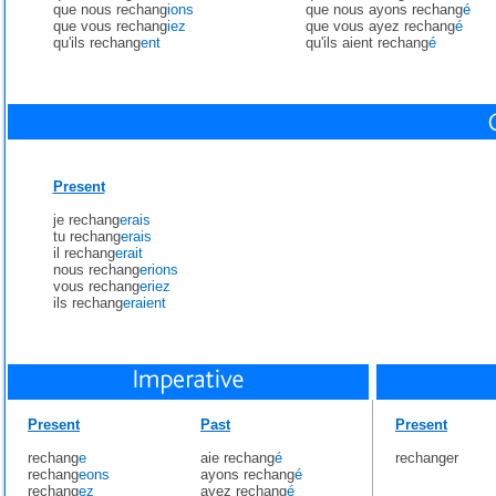
que nous rechang
ions
que nous ayons rechang
é
que vous rechang
iez
que vous ayez rechang
é
qu'ils rechang
ent
qu'ils aient rechang
é
Present
je rechang
erais
tu rechang
erais
il rechang
erait
nous rechang
erions
vous rechang
eriez
ils rechang
eraient
Present
Past
Present
rechang
e
aie rechang
é
rechanger
rechang
eons
ayons rechang
é
rechang
ez
ayez rechang
é