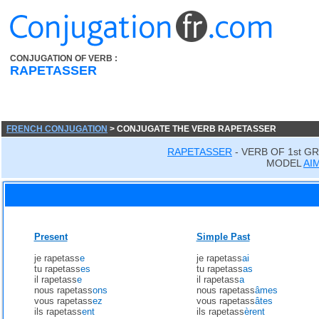
CONJUGATION OF VERB :
RAPETASSER
FRENCH CONJUGATION
> CONJUGATE THE VERB RAPETASSER
RAPETASSER
- VERB OF 1st G
MODEL
AI
Present
Simple Past
je rapetass
e
je rapetass
ai
tu rapetass
es
tu rapetass
as
il rapetass
e
il rapetass
a
nous rapetass
ons
nous rapetass
âmes
vous rapetass
ez
vous rapetass
âtes
ils rapetass
ent
ils rapetass
èrent