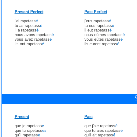
Present Perfect
Past Perfect
j'ai rapetass
é
j'eus rapetass
é
tu as rapetass
é
tu eus rapetass
é
il a rapetass
é
il eut rapetass
é
nous avons rapetass
é
nous eûmes rapetass
é
vous avez rapetass
é
vous eûtes rapetass
é
ils ont rapetass
é
ils eurent rapetass
é
Present
Past
que je rapetass
e
que j'aie rapetass
é
que tu rapetass
es
que tu aies rapetass
é
qu'il rapetass
e
qu'il ait rapetass
é