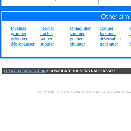
focaliser
hercher
remaquiller
craquer
groumer
hucher
sommer
façonner
grignoter
satiner
pocher
désensabler
dépropaniser
stipuler
chuinter
transmuer
FRENCH CONJUGATION
> CONJUGATE THE VERB RAPETASSER
COPYRIGHT ©
FRENCH CONJUGATION
/ DATABASE
CONJUGAIS