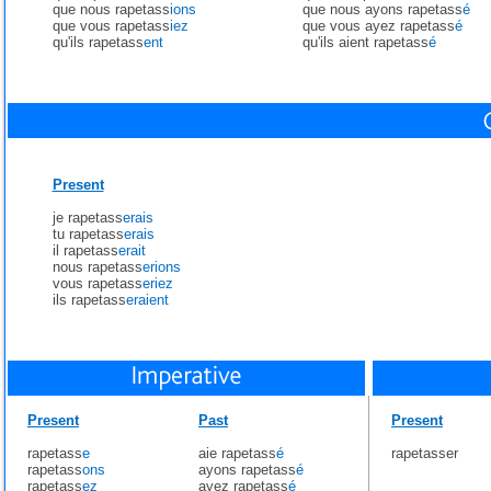
que nous rapetass
ions
que nous ayons rapetass
é
que vous rapetass
iez
que vous ayez rapetass
é
qu'ils rapetass
ent
qu'ils aient rapetass
é
Present
je rapetass
erais
tu rapetass
erais
il rapetass
erait
nous rapetass
erions
vous rapetass
eriez
ils rapetass
eraient
Present
Past
Present
rapetass
e
aie rapetass
é
rapetasser
rapetass
ons
ayons rapetass
é
rapetass
ez
ayez rapetass
é