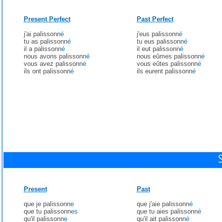
Present Perfect
Past Perfect
j'ai palissonn
é
j'eus palissonn
é
tu as palissonn
é
tu eus palissonn
é
il a palissonn
é
il eut palissonn
é
nous avons palissonn
é
nous eûmes palissonn
é
vous avez palissonn
é
vous eûtes palissonn
é
ils ont palissonn
é
ils eurent palissonn
é
Present
Past
que je palissonn
e
que j'aie palissonn
é
que tu palissonn
es
que tu aies palissonn
é
qu'il palissonn
e
qu'il ait palissonn
é