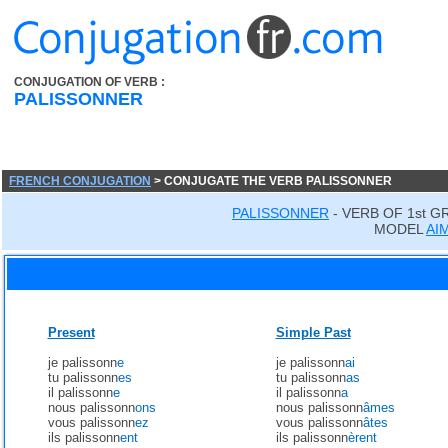
CONJUGATION OF VERB :
PALISSONNER
FRENCH CONJUGATION
> CONJUGATE THE VERB PALISSONNER
PALISSONNER
- VERB OF 1st G
MODEL
AI
Present
Simple Past
je palissonn
e
je palissonn
ai
tu palissonn
es
tu palissonn
as
il palissonn
e
il palissonn
a
nous palissonn
ons
nous palissonn
âmes
vous palissonn
ez
vous palissonn
âtes
ils palissonn
ent
ils palissonn
èrent