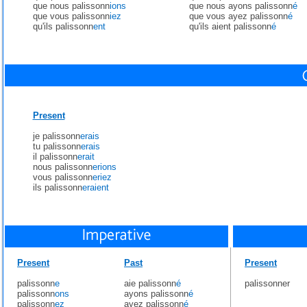
que nous palissonn
ions
que nous ayons palissonn
é
que vous palissonn
iez
que vous ayez palissonn
é
qu'ils palissonn
ent
qu'ils aient palissonn
é
Present
je palissonn
erais
tu palissonn
erais
il palissonn
erait
nous palissonn
erions
vous palissonn
eriez
ils palissonn
eraient
Present
Past
Present
palissonn
e
aie palissonn
é
palissonner
palissonn
ons
ayons palissonn
é
palissonn
ez
ayez palissonn
é