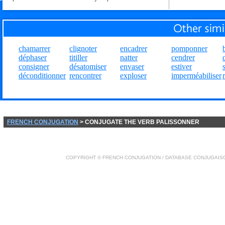
chamarrer
clignoter
encadrer
pomponner
déphaser
titiller
natter
cendrer
consigner
désatomiser
envaser
estiver
déconditionner
rencontrer
exploser
imperméabiliser
FRENCH CONJUGATION
> CONJUGATE THE VERB PALISSONNER
COPYRIGHT ©
FRENCH CONJUGATION
/ DATABASE
CONJUGAIS