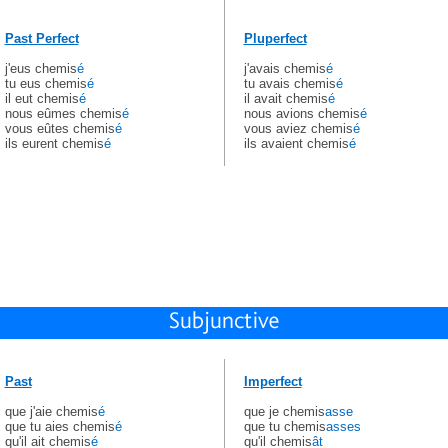
Past Perfect
Pluperfect
j'eus chemis
é
j'avais chemis
é
tu eus chemis
é
tu avais chemis
é
il eut chemis
é
il avait chemis
é
nous eûmes chemis
é
nous avions chemis
é
vous eûtes chemis
é
vous aviez chemis
é
ils eurent chemis
é
ils avaient chemis
é
Past
Imperfect
que j'aie chemis
é
que je chemis
asse
que tu aies chemis
é
que tu chemis
asses
qu'il ait chemis
é
qu'il chemis
ât