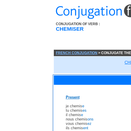
CONJUGATION OF VERB :
CHEMISER
FRENCH CONJUGATION
> CONJUGATE THE
CH
Present
je chemis
e
tu chemis
es
il chemis
e
nous chemis
ons
vous chemis
ez
ils chemis
ent