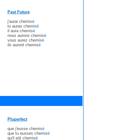
Past Future
j'aurai chemis
é
tu auras chemis
é
il aura chemis
é
nous aurons chemis
é
vous aurez chemis
é
ils auront chemis
é
Pluperfect
que j'eusse chemis
é
que tu eusses chemis
é
qu'il eût chemis
é