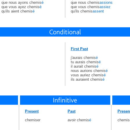
que nous ayons chemis
é
que nous chemis
assions
que vous ayez chemis
é
que vous chemis
assiez
qu'ils aient chemis
é
qu'ils chemis
assent
First Past
j'aurais chemis
é
tu aurais chemis
é
il aurait chemis
é
nous aurions chemis
é
vous auriez chemis
é
ils auraient chemis
é
Present
Past
Presen
chemiser
avoir chemis
é
chemis