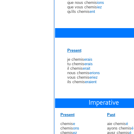
que nous chemis
ions
que vous chemis
iez
qu'ils chemis
ent
Present
je chemis
erais
tu chemis
erais
il chemis
erait
nous chemis
erions
vous chemis
eriez
ils chemis
eraient
Present
Past
chemis
e
aie chemis
é
chemis
ons
ayons chemis
é
chemis
ez
ayez chemis
é