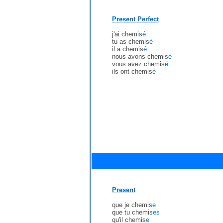
Present Perfect
j'ai chemis
é
tu as chemis
é
il a chemis
é
nous avons chemis
é
vous avez chemis
é
ils ont chemis
é
Present
que je chemis
e
que tu chemis
es
qu'il chemis
e