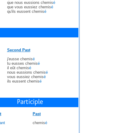
que nous eussions chemis
é
que vous eussiez chemis
é
qu'ils eussent chemis
é
Second Past
j'eusse chemis
é
tu eusses chemis
é
il eût chemis
é
nous eussions chemis
é
vous eussiez chemis
é
ils eussent chemis
é
t
Past
ant
chemis
é