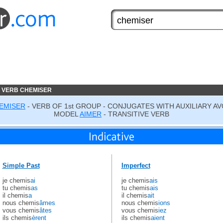
 VERB CHEMISER
EMISER
- VERB OF 1st GROUP - CONJUGATES WITH AUXILIARY AV
MODEL
AIMER
- TRANSITIVE VERB
Simple Past
Imperfect
je chemis
ai
je chemis
ais
tu chemis
as
tu chemis
ais
il chemis
a
il chemis
ait
nous chemis
âmes
nous chemis
ions
vous chemis
âtes
vous chemis
iez
ils chemis
èrent
ils chemis
aient