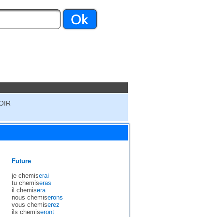
OIR
Future
je chemis
erai
tu chemis
eras
il chemis
era
nous chemis
erons
vous chemis
erez
ils chemis
eront