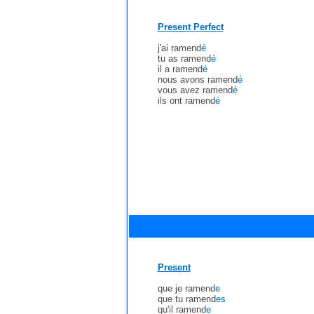
Present Perfect
j'ai ramend
é
tu as ramend
é
il a ramend
é
nous avons ramend
é
vous avez ramend
é
ils ont ramend
é
Present
que je ramend
e
que tu ramend
es
qu'il ramend
e