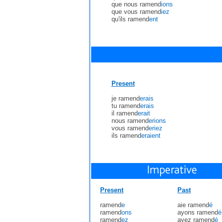
que nous ramend
ions
que vous ramend
iez
qu'ils ramend
ent
Present
je ramend
erais
tu ramend
erais
il ramend
erait
nous ramend
erions
vous ramend
eriez
ils ramend
eraient
Present
Past
ramend
e
aie ramend
é
ramend
ons
ayons ramend
é
ramend
ez
ayez ramend
é