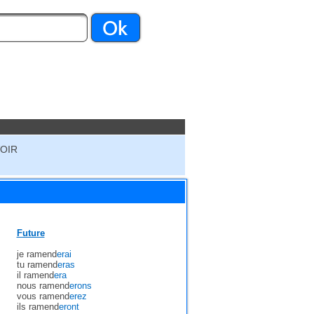
VOIR
Future
je ramend
erai
tu ramend
eras
il ramend
era
nous ramend
erons
vous ramend
erez
ils ramend
eront