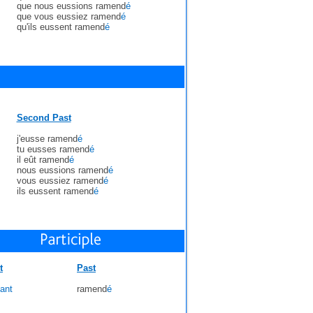
que nous eussions ramend
é
que vous eussiez ramend
é
qu'ils eussent ramend
é
Second Past
j'eusse ramend
é
tu eusses ramend
é
il eût ramend
é
nous eussions ramend
é
vous eussiez ramend
é
ils eussent ramend
é
t
Past
ant
ramend
é