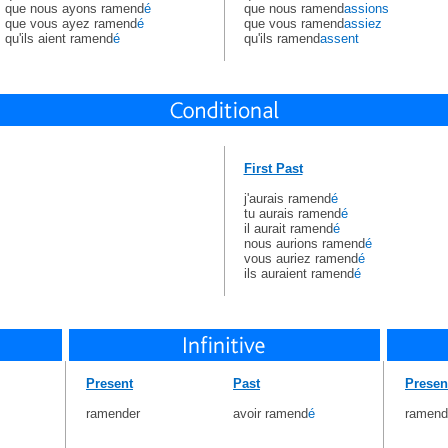
que nous ayons ramend
é
que nous ramend
assions
que vous ayez ramend
é
que vous ramend
assiez
qu'ils aient ramend
é
qu'ils ramend
assent
First Past
j'aurais ramend
é
tu aurais ramend
é
il aurait ramend
é
nous aurions ramend
é
vous auriez ramend
é
ils auraient ramend
é
Present
Past
Presen
ramender
avoir ramend
é
ramend