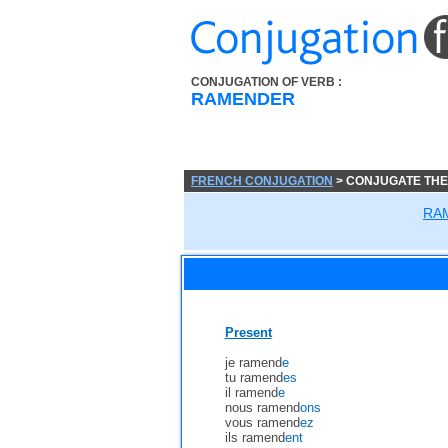
CONJUGATION OF VERB :
RAMENDER
FRENCH CONJUGATION
> CONJUGATE TH
RA
Present
je ramend
e
tu ramend
es
il ramend
e
nous ramend
ons
vous ramend
ez
ils ramend
ent