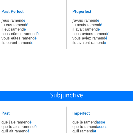
Past Perfect
Pluperfect
j'eus ramend
é
j'avais ramend
é
tu eus ramend
é
tu avais ramend
é
il eut ramend
é
il avait ramend
é
nous eûmes ramend
é
nous avions ramend
é
vous eûtes ramend
é
vous aviez ramend
é
ils eurent ramend
é
ils avaient ramend
é
Past
Imperfect
que j'aie ramend
é
que je ramend
asse
que tu aies ramend
é
que tu ramend
asses
qu'il ait ramend
é
qu'il ramend
ât