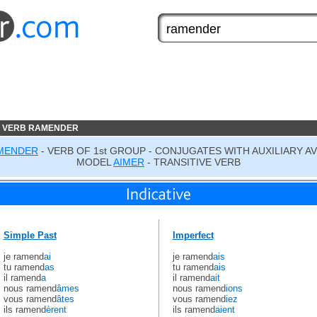
E VERB RAMENDER
MENDER
- VERB OF 1st GROUP - CONJUGATES WITH AUXILIARY A
MODEL
AIMER
- TRANSITIVE VERB
Simple Past
Imperfect
je ramend
ai
je ramend
ais
tu ramend
as
tu ramend
ais
il ramend
a
il ramend
ait
nous ramend
âmes
nous ramend
ions
vous ramend
âtes
vous ramend
iez
ils ramend
èrent
ils ramend
aient