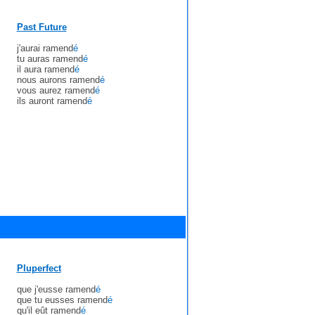
Past Future
j'aurai ramend
é
tu auras ramend
é
il aura ramend
é
nous aurons ramend
é
vous aurez ramend
é
ils auront ramend
é
Pluperfect
que j'eusse ramend
é
que tu eusses ramend
é
qu'il eût ramend
é