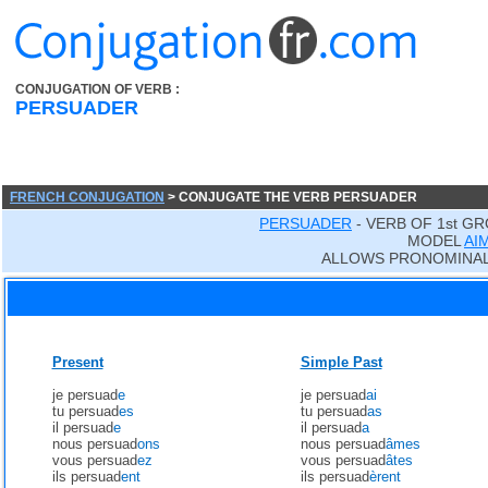
CONJUGATION OF VERB :
PERSUADER
FRENCH CONJUGATION
> CONJUGATE THE VERB PERSUADER
PERSUADER
- VERB OF 1st G
MODEL
AI
ALLOWS PRONOMINAL
Present
Simple Past
je persuad
e
je persuad
ai
tu persuad
es
tu persuad
as
il persuad
e
il persuad
a
nous persuad
ons
nous persuad
âmes
vous persuad
ez
vous persuad
âtes
ils persuad
ent
ils persuad
èrent