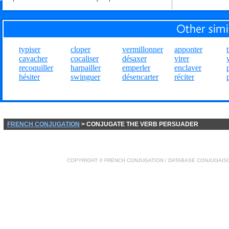
typiser
cloper
vermillonner
apponter
cavacher
cocaliser
désaxer
virer
recoquiller
harpailler
emperler
enclaver
hésiter
swinguer
désencarter
réciter
FRENCH CONJUGATION
> CONJUGATE THE VERB PERSUADER
COPYRIGHT ©
FRENCH CONJUGATION
/ DATABASE
CONJUGAIS