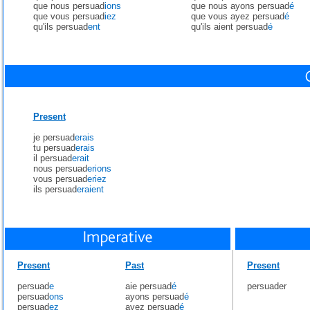
que nous persuad
ions
que nous ayons persuad
é
que vous persuad
iez
que vous ayez persuad
é
qu'ils persuad
ent
qu'ils aient persuad
é
Present
je persuad
erais
tu persuad
erais
il persuad
erait
nous persuad
erions
vous persuad
eriez
ils persuad
eraient
Present
Past
Present
persuad
e
aie persuad
é
persuader
persuad
ons
ayons persuad
é
persuad
ez
ayez persuad
é