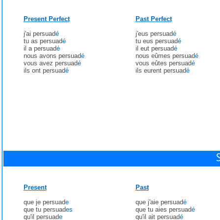
Present Perfect
Past Perfect
j'ai persuad
é
j'eus persuad
é
tu as persuad
é
tu eus persuad
é
il a persuad
é
il eut persuad
é
nous avons persuad
é
nous eûmes persuad
é
vous avez persuad
é
vous eûtes persuad
é
ils ont persuad
é
ils eurent persuad
é
Present
Past
que je persuad
e
que j'aie persuad
é
que tu persuad
es
que tu aies persuad
é
qu'il persuad
e
qu'il ait persuad
é