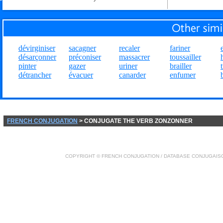
dévirginiser
sacagner
recaler
fariner
désarçonner
préconiser
massacrer
toussailler
pinter
gazer
uriner
brailler
détrancher
évacuer
canarder
enfumer
FRENCH CONJUGATION
> CONJUGATE THE VERB ZONZONNER
COPYRIGHT ©
FRENCH CONJUGATION
/ DATABASE
CONJUGAIS