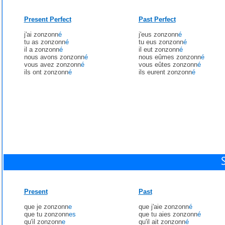
Present Perfect
Past Perfect
j'ai zonzonn
é
j'eus zonzonn
é
tu as zonzonn
é
tu eus zonzonn
é
il a zonzonn
é
il eut zonzonn
é
nous avons zonzonn
é
nous eûmes zonzonn
é
vous avez zonzonn
é
vous eûtes zonzonn
é
ils ont zonzonn
é
ils eurent zonzonn
é
Present
Past
que je zonzonn
e
que j'aie zonzonn
é
que tu zonzonn
es
que tu aies zonzonn
é
qu'il zonzonn
e
qu'il ait zonzonn
é