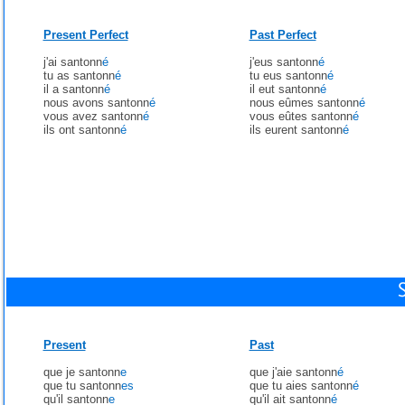
Present Perfect
Past Perfect
j'ai santonn
é
j'eus santonn
é
tu as santonn
é
tu eus santonn
é
il a santonn
é
il eut santonn
é
nous avons santonn
é
nous eûmes santonn
é
vous avez santonn
é
vous eûtes santonn
é
ils ont santonn
é
ils eurent santonn
é
Present
Past
que je santonn
e
que j'aie santonn
é
que tu santonn
es
que tu aies santonn
é
qu'il santonn
e
qu'il ait santonn
é