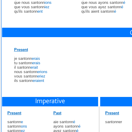
que nous santonn
ions
que nous ayons santonn
é
que vous santonn
iez
que vous ayez santonn
é
qu'ils santonn
ent
qu'ils aient santonn
é
Present
je santonn
erais
tu santonn
erais
il santonn
erait
nous santonn
erions
vous santonn
eriez
ils santonn
eraient
Present
Past
Present
santonn
e
aie santonn
é
santonner
santonn
ons
ayons santonn
é
santonn
ez
ayez santonn
é