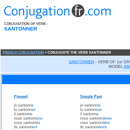
CONJUGATION OF VERB :
SANTONNER
FRENCH CONJUGATION
> CONJUGATE THE VERB SANTONNER
SANTONNER
- VERB OF 1st G
MODEL
AI
Present
Simple Past
je santonn
e
je santonn
ai
tu santonn
es
tu santonn
as
il santonn
e
il santonn
a
nous santonn
ons
nous santonn
âmes
vous santonn
ez
vous santonn
âtes
ils santonn
ent
ils santonn
èrent