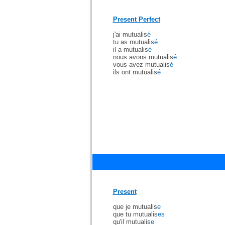
Present Perfect
j'ai mutualis
é
tu as mutualis
é
il a mutualis
é
nous avons mutualis
é
vous avez mutualis
é
ils ont mutualis
é
Present
que je mutualis
e
que tu mutualis
es
qu'il mutualis
e