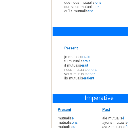
que nous mutualis
ions
que vous mutualis
iez
qu'ils mutualis
ent
Present
je mutualis
erais
tu mutualis
erais
il mutualis
erait
nous mutualis
erions
vous mutualis
eriez
ils mutualis
eraient
Present
Past
mutualis
e
aie mutualis
é
mutualis
ons
ayons mutualis
mutualis
ez
ayez mutualis
é