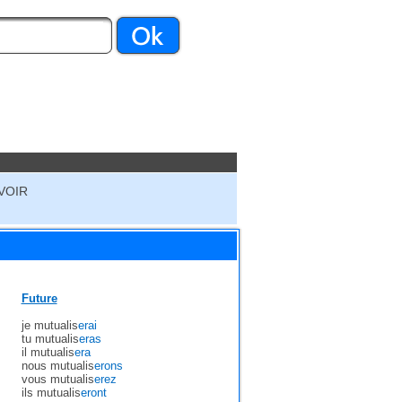
VOIR
Future
je mutualis
erai
tu mutualis
eras
il mutualis
era
nous mutualis
erons
vous mutualis
erez
ils mutualis
eront