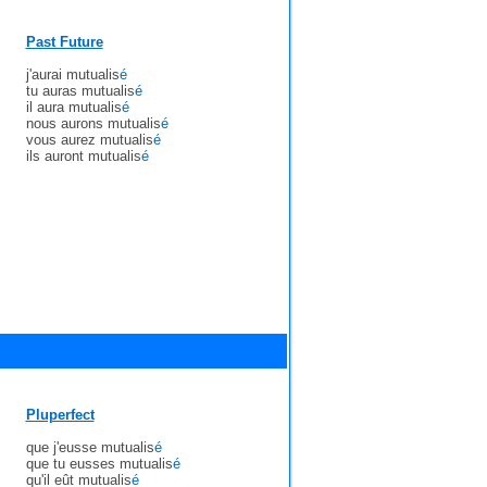
Past Future
j'aurai mutualis
é
tu auras mutualis
é
il aura mutualis
é
nous aurons mutualis
é
vous aurez mutualis
é
ils auront mutualis
é
Pluperfect
que j'eusse mutualis
é
que tu eusses mutualis
é
qu'il eût mutualis
é