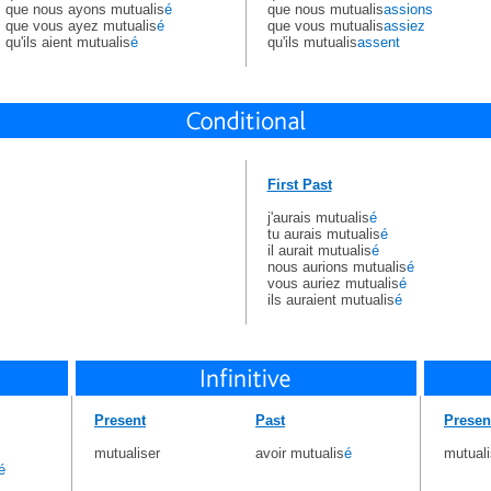
que nous ayons mutualis
é
que nous mutualis
assions
que vous ayez mutualis
é
que vous mutualis
assiez
qu'ils aient mutualis
é
qu'ils mutualis
assent
First Past
j'aurais mutualis
é
tu aurais mutualis
é
il aurait mutualis
é
nous aurions mutualis
é
vous auriez mutualis
é
ils auraient mutualis
é
Present
Past
Presen
mutualiser
avoir mutualis
é
mutuali
é