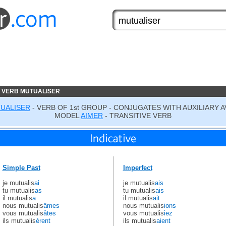
 VERB MUTUALISER
UALISER
- VERB OF 1st GROUP - CONJUGATES WITH AUXILIARY A
MODEL
AIMER
- TRANSITIVE VERB
Simple Past
Imperfect
je mutualis
ai
je mutualis
ais
tu mutualis
as
tu mutualis
ais
il mutualis
a
il mutualis
ait
nous mutualis
âmes
nous mutualis
ions
vous mutualis
âtes
vous mutualis
iez
ils mutualis
èrent
ils mutualis
aient