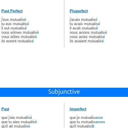
Past Perfect
Pluperfect
j'eus mutualis
é
j'avais mutualis
é
tu eus mutualis
é
tu avais mutualis
é
il eut mutualis
é
il avait mutualis
é
nous eûmes mutualis
é
nous avions mutualis
é
vous eûtes mutualis
é
vous aviez mutualis
é
ils eurent mutualis
é
ils avaient mutualis
é
Past
Imperfect
que j'aie mutualis
é
que je mutualis
asse
que tu aies mutualis
é
que tu mutualis
asses
qu'il ait mutualis
é
qu'il mutualis
ât