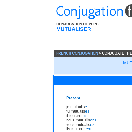
CONJUGATION OF VERB :
MUTUALISER
FRENCH CONJUGATION
> CONJUGATE THE
MUT
Present
je mutualis
e
tu mutualis
es
il mutualis
e
nous mutualis
ons
vous mutualis
ez
ils mutualis
ent