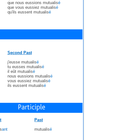
que nous eussions mutualis
é
que vous eussiez mutualis
é
qu'ils eussent mutualis
é
Second Past
j'eusse mutualis
é
tu eusses mutualis
é
il eût mutualis
é
nous eussions mutualis
é
vous eussiez mutualis
é
ils eussent mutualis
é
t
Past
s
ant
mutualis
é