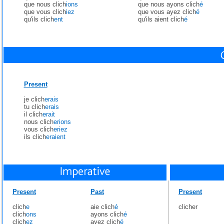
que nous clich
ions
que nous ayons clich
é
que vous clich
iez
que vous ayez clich
é
qu'ils clich
ent
qu'ils aient clich
é
Present
je clich
erais
tu clich
erais
il clich
erait
nous clich
erions
vous clich
eriez
ils clich
eraient
Present
Past
Present
clich
e
aie clich
é
clicher
clich
ons
ayons clich
é
clich
ez
ayez clich
é