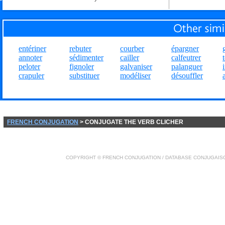
entériner
rebuter
courber
épargner
annoter
sédimenter
cailler
calfeutrer
peloter
fignoler
galvaniser
palanguer
crapuler
substituer
modéliser
désouffler
FRENCH CONJUGATION
> CONJUGATE THE VERB CLICHER
COPYRIGHT ©
FRENCH CONJUGATION
/ DATABASE
CONJUGAIS