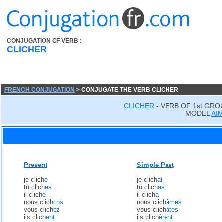
CONJUGATION OF VERB :
CLICHER
FRENCH CONJUGATION
> CONJUGATE THE VERB CLICHER
CLICHER
- VERB OF 1st GRO
MODEL
AI
Present
Simple Past
je clich
e
je clich
ai
tu clich
es
tu clich
as
il clich
e
il clich
a
nous clich
ons
nous clich
âmes
vous clich
ez
vous clich
âtes
ils clich
ent
ils clich
èrent