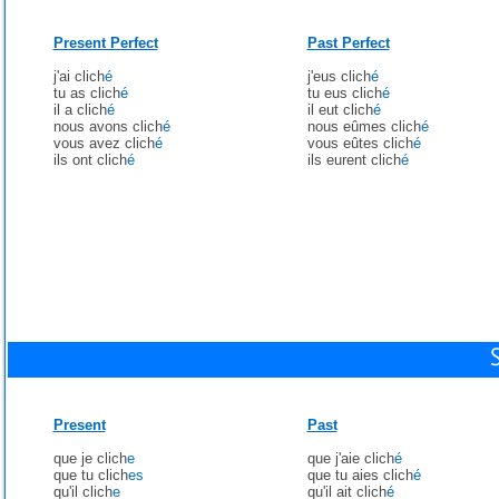
Present Perfect
Past Perfect
j'ai clich
é
j'eus clich
é
tu as clich
é
tu eus clich
é
il a clich
é
il eut clich
é
nous avons clich
é
nous eûmes clich
é
vous avez clich
é
vous eûtes clich
é
ils ont clich
é
ils eurent clich
é
Present
Past
que je clich
e
que j'aie clich
é
que tu clich
es
que tu aies clich
é
qu'il clich
e
qu'il ait clich
é