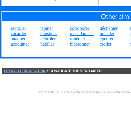
recroller
tapiner
corroborer
déchanter
cacarder
constiper
macadamiser
brasiller
attaquer
débrôler
ronéoter
épeurer
acoquiner
babiller
biberonner
croller
FRENCH CONJUGATION
> CONJUGATE THE VERB MITER
COPYRIGHT ©
FRENCH CONJUGATION
/ DATABASE
CONJUGAIS