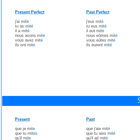
Present Perfect
Past Perfect
j'ai mit
é
j'eus mit
é
tu as mit
é
tu eus mit
é
il a mit
é
il eut mit
é
nous avons mit
é
nous eûmes mit
é
vous avez mit
é
vous eûtes mit
é
ils ont mit
é
ils eurent mit
é
Present
Past
que je mit
e
que j'aie mit
é
que tu mit
es
que tu aies mit
é
qu'il mit
e
qu'il ait mit
é