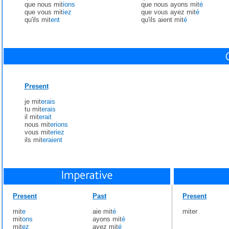
que nous mit
ions
que nous ayons mit
é
que vous mit
iez
que vous ayez mit
é
qu'ils mit
ent
qu'ils aient mit
é
Present
je mit
erais
tu mit
erais
il mit
erait
nous mit
erions
vous mit
eriez
ils mit
eraient
Present
Past
Present
mit
e
aie mit
é
miter
mit
ons
ayons mit
é
mit
ez
ayez mit
é