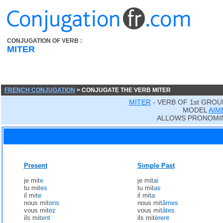
CONJUGATION OF VERB :
MITER
FRENCH CONJUGATION
> CONJUGATE THE VERB MITER
MITER
- VERB OF 1st GROU
MODEL
AIM
ALLOWS PRONOMI
Present
Simple Past
je mit
e
je mit
ai
tu mit
es
tu mit
as
il mit
e
il mit
a
nous mit
ons
nous mit
âmes
vous mit
ez
vous mit
âtes
ils mit
ent
ils mit
èrent