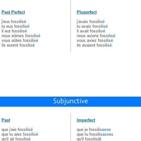
Past Perfect
Pluperfect
j'eus fossilis
é
j'avais fossilis
é
tu eus fossilis
é
tu avais fossilis
é
il eut fossilis
é
il avait fossilis
é
nous eûmes fossilis
é
nous avions fossilis
é
vous eûtes fossilis
é
vous aviez fossilis
é
ils eurent fossilis
é
ils avaient fossilis
é
Past
Imperfect
que j'aie fossilis
é
que je fossilis
asse
que tu aies fossilis
é
que tu fossilis
asses
qu'il ait fossilis
é
qu'il fossilis
ât