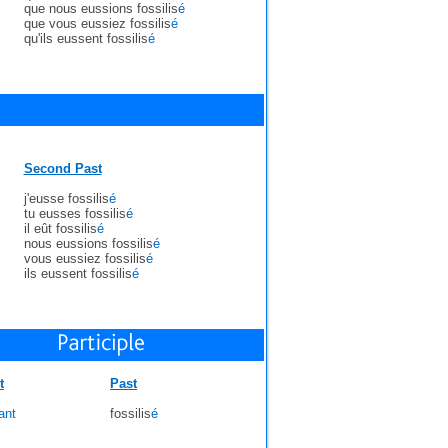
que nous eussions fossilis
é
que vous eussiez fossilis
é
qu'ils eussent fossilis
é
Second Past
j'eusse fossilis
é
tu eusses fossilis
é
il eût fossilis
é
nous eussions fossilis
é
vous eussiez fossilis
é
ils eussent fossilis
é
t
Past
ant
fossilis
é