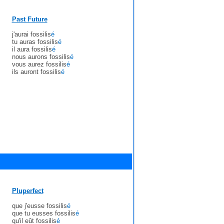
Past Future
j'aurai fossilis
é
tu auras fossilis
é
il aura fossilis
é
nous aurons fossilis
é
vous aurez fossilis
é
ils auront fossilis
é
Pluperfect
que j'eusse fossilis
é
que tu eusses fossilis
é
qu'il eût fossilis
é