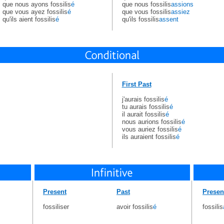
que nous ayons fossilis
é
que nous fossilis
assions
que vous ayez fossilis
é
que vous fossilis
assiez
qu'ils aient fossilis
é
qu'ils fossilis
assent
First Past
j'aurais fossilis
é
tu aurais fossilis
é
il aurait fossilis
é
nous aurions fossilis
é
vous auriez fossilis
é
ils auraient fossilis
é
Present
Past
Presen
fossiliser
avoir fossilis
é
fossilis