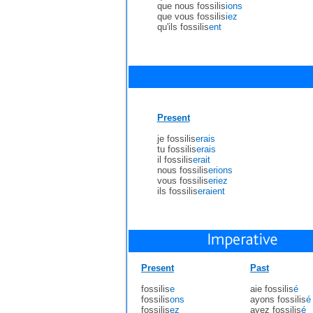
que nous fossilis
ions
que vous fossilis
iez
qu'ils fossilis
ent
Present
je fossilis
erais
tu fossilis
erais
il fossilis
erait
nous fossilis
erions
vous fossilis
eriez
ils fossilis
eraient
Present
Past
fossilis
e
aie fossilis
é
fossilis
ons
ayons fossilis
é
fossilis
ez
ayez fossilis
é