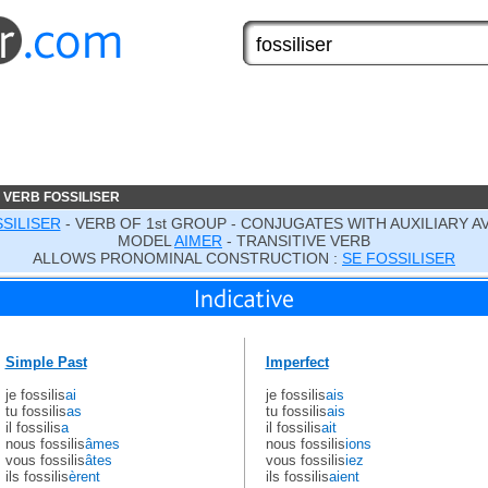
 VERB FOSSILISER
SILISER
- VERB OF 1st GROUP - CONJUGATES WITH AUXILIARY A
MODEL
AIMER
- TRANSITIVE VERB
ALLOWS PRONOMINAL CONSTRUCTION :
SE FOSSILISER
Simple Past
Imperfect
je fossilis
ai
je fossilis
ais
tu fossilis
as
tu fossilis
ais
il fossilis
a
il fossilis
ait
nous fossilis
âmes
nous fossilis
ions
vous fossilis
âtes
vous fossilis
iez
ils fossilis
èrent
ils fossilis
aient