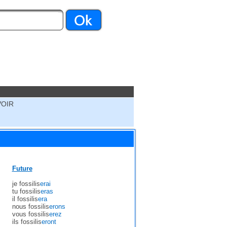
VOIR
Future
je fossilis
erai
tu fossilis
eras
il fossilis
era
nous fossilis
erons
vous fossilis
erez
ils fossilis
eront