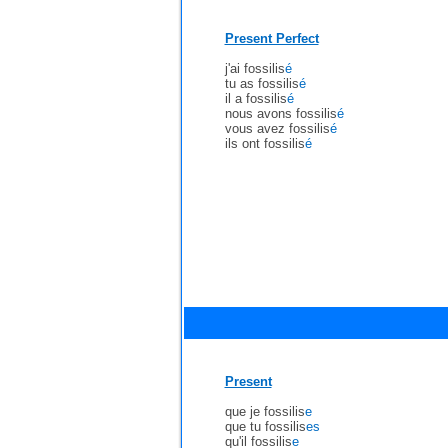
Present Perfect
j'ai fossilis
é
tu as fossilis
é
il a fossilis
é
nous avons fossilis
é
vous avez fossilis
é
ils ont fossilis
é
Present
que je fossilis
e
que tu fossilis
es
qu'il fossilis
e