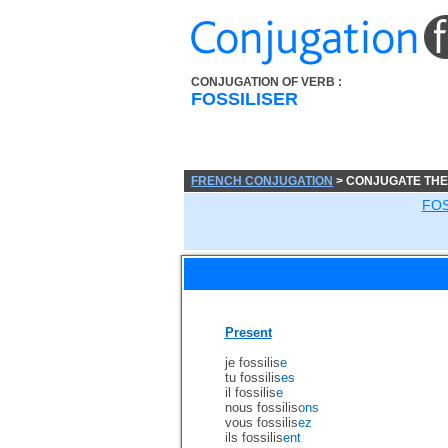
CONJUGATION OF VERB :
FOSSILISER
FRENCH CONJUGATION
> CONJUGATE THE
FOS
Present
je fossilis
e
tu fossilis
es
il fossilis
e
nous fossilis
ons
vous fossilis
ez
ils fossilis
ent