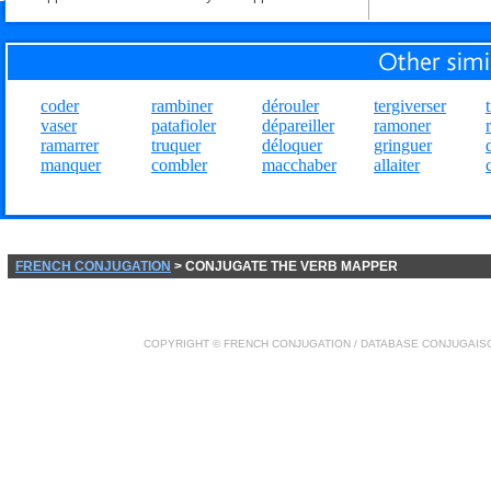
coder
rambiner
dérouler
tergiverser
vaser
patafioler
dépareiller
ramoner
ramarrer
truquer
déloquer
gringuer
manquer
combler
macchaber
allaiter
FRENCH CONJUGATION
> CONJUGATE THE VERB MAPPER
COPYRIGHT ©
FRENCH CONJUGATION
/ DATABASE
CONJUGAIS