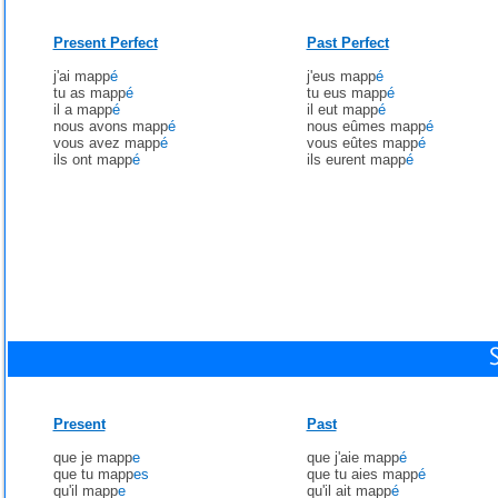
Present Perfect
Past Perfect
j'ai mapp
é
j'eus mapp
é
tu as mapp
é
tu eus mapp
é
il a mapp
é
il eut mapp
é
nous avons mapp
é
nous eûmes mapp
é
vous avez mapp
é
vous eûtes mapp
é
ils ont mapp
é
ils eurent mapp
é
Present
Past
que je mapp
e
que j'aie mapp
é
que tu mapp
es
que tu aies mapp
é
qu'il mapp
e
qu'il ait mapp
é