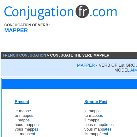
CONJUGATION OF VERB :
MAPPER
FRENCH CONJUGATION
> CONJUGATE THE VERB MAPPER
MAPPER
- VERB OF 1st GRO
MODEL
AI
Present
Simple Past
je mapp
e
je mapp
ai
tu mapp
es
tu mapp
as
il mapp
e
il mapp
a
nous mapp
ons
nous mapp
âmes
vous mapp
ez
vous mapp
âtes
ils mapp
ent
ils mapp
èrent