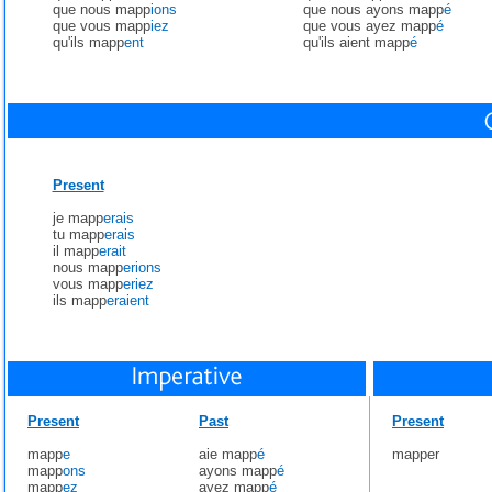
que nous mapp
ions
que nous ayons mapp
é
que vous mapp
iez
que vous ayez mapp
é
qu'ils mapp
ent
qu'ils aient mapp
é
Present
je mapp
erais
tu mapp
erais
il mapp
erait
nous mapp
erions
vous mapp
eriez
ils mapp
eraient
Present
Past
Present
mapp
e
aie mapp
é
mapper
mapp
ons
ayons mapp
é
mapp
ez
ayez mapp
é