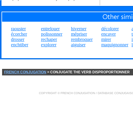
raouster
entrelouer
hiverner
décolorer
écorcher
polissonner
mépriser
encaver
drosser
rechaper
rembroquer
mirer
enchtiber
explorer
aiguiser
maquignonner
FRENCH CONJUGATION
> CONJUGATE THE VERB DISPROPORTIONNER
COPYRIGHT ©
FRENCH CONJUGATION
/ DATABASE
CONJUGAIS