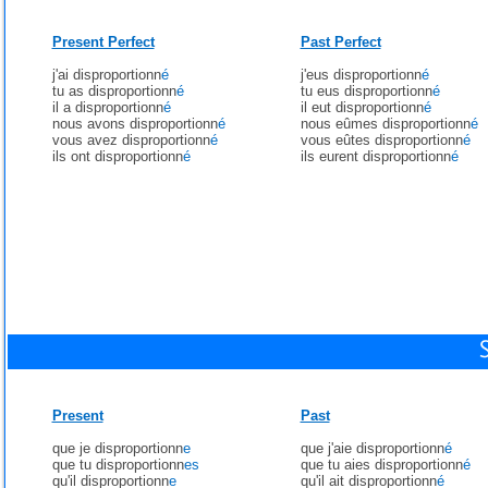
Present Perfect
Past Perfect
j'ai disproportionn
é
j'eus disproportionn
é
tu as disproportionn
é
tu eus disproportionn
é
il a disproportionn
é
il eut disproportionn
é
nous avons disproportionn
é
nous eûmes disproportionn
é
vous avez disproportionn
é
vous eûtes disproportionn
é
ils ont disproportionn
é
ils eurent disproportionn
é
Present
Past
que je disproportionn
e
que j'aie disproportionn
é
que tu disproportionn
es
que tu aies disproportionn
é
qu'il disproportionn
e
qu'il ait disproportionn
é