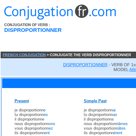
CONJUGATION OF VERB :
DISPROPORTIONNER
FRENCH CONJUGATION
> CONJUGATE THE VERB DISPROPORTIONNER
DISPROPORTIONNER
- VERB OF 1
MODEL
AI
Present
Simple Past
je disproportionn
e
je disproportionn
ai
tu disproportionn
es
tu disproportionn
as
il disproportionn
e
il disproportionn
a
nous disproportionn
ons
nous disproportionn
âmes
vous disproportionn
ez
vous disproportionn
âtes
ils disproportionn
ent
ils disproportionn
èrent