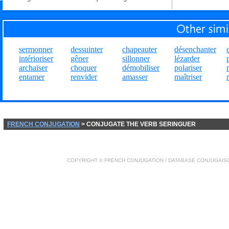
sermonner
dessuinter
chapeauter
désenchanter
intérioriser
gêner
sillonner
lézarder
archaïser
choquer
démobiliser
polariser
entamer
renvider
amasser
maîtriser
FRENCH CONJUGATION
> CONJUGATE THE VERB SERINGUER
COPYRIGHT ©
FRENCH CONJUGATION
/ DATABASE
CONJUGAIS