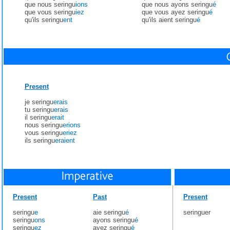
que nous seringu
ions
que nous ayons seringu
é
que vous seringu
iez
que vous ayez seringu
é
qu'ils seringu
ent
qu'ils aient seringu
é
Present
je seringu
erais
tu seringu
erais
il seringu
erait
nous seringu
erions
vous seringu
eriez
ils seringu
eraient
Present
Past
Present
seringu
e
aie seringu
é
seringuer
seringu
ons
ayons seringu
é
seringu
ez
ayez seringu
é