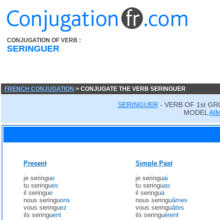
CONJUGATION OF VERB :
SERINGUER
FRENCH CONJUGATION
> CONJUGATE THE VERB SERINGUER
SERINGUER
- VERB OF 1st GR
MODEL
AI
Present
Simple Past
je seringu
e
je seringu
ai
tu seringu
es
tu seringu
as
il seringu
e
il seringu
a
nous seringu
ons
nous seringu
âmes
vous seringu
ez
vous seringu
âtes
ils seringu
ent
ils seringu
èrent