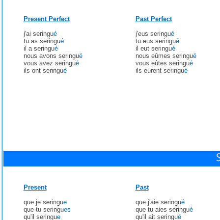
Present Perfect
Past Perfect
j'ai seringu
é
j'eus seringu
é
tu as seringu
é
tu eus seringu
é
il a seringu
é
il eut seringu
é
nous avons seringu
é
nous eûmes seringu
é
vous avez seringu
é
vous eûtes seringu
é
ils ont seringu
é
ils eurent seringu
é
Present
Past
que je seringu
e
que j'aie seringu
é
que tu seringu
es
que tu aies seringu
é
qu'il seringu
e
qu'il ait seringu
é