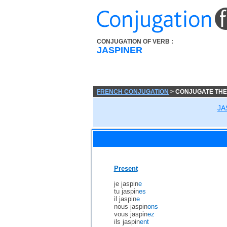
CONJUGATION OF VERB :
JASPINER
FRENCH CONJUGATION
> CONJUGATE THE
JA
Present
je jaspin
e
tu jaspin
es
il jaspin
e
nous jaspin
ons
vous jaspin
ez
ils jaspin
ent