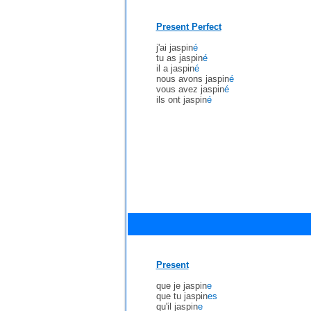
Present Perfect
j'ai jaspin
é
tu as jaspin
é
il a jaspin
é
nous avons jaspin
é
vous avez jaspin
é
ils ont jaspin
é
Present
que je jaspin
e
que tu jaspin
es
qu'il jaspin
e