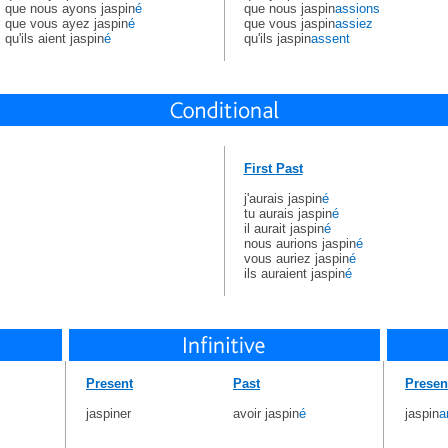
que nous ayons jaspin
é
que nous jaspin
assions
que vous ayez jaspin
é
que vous jaspin
assiez
qu'ils aient jaspin
é
qu'ils jaspin
assent
First Past
j'aurais jaspin
é
tu aurais jaspin
é
il aurait jaspin
é
nous aurions jaspin
é
vous auriez jaspin
é
ils auraient jaspin
é
Present
Past
Presen
jaspiner
avoir jaspin
é
jaspin
a