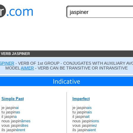
 VERB JASPINER
SPINER
- VERB OF 1st GROUP - CONJUGATES WITH AUXILIARY AV
MODEL
AIMER
- VERB CAN BE TRANSITIVE OR INTRANSITIVE
Simple Past
Imperfect
je jaspin
ai
je jaspin
ais
tu jaspin
as
tu jaspin
ais
il jaspin
a
il jaspin
ait
nous jaspin
âmes
nous jaspin
ions
vous jaspin
âtes
vous jaspin
iez
ils jaspin
èrent
ils jaspin
aient