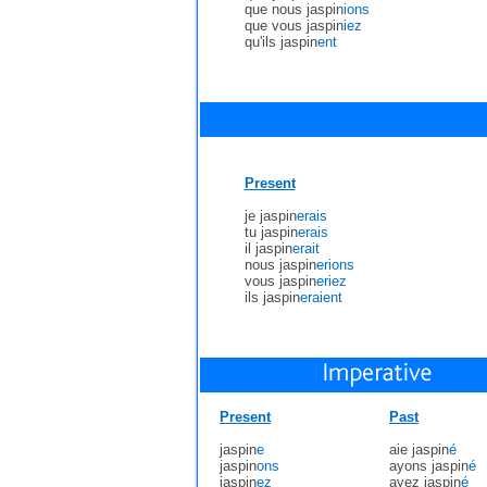
que nous jaspin
ions
que vous jaspin
iez
qu'ils jaspin
ent
Present
je jaspin
erais
tu jaspin
erais
il jaspin
erait
nous jaspin
erions
vous jaspin
eriez
ils jaspin
eraient
Present
Past
jaspin
e
aie jaspin
é
jaspin
ons
ayons jaspin
é
jaspin
ez
ayez jaspin
é