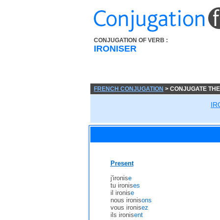
CONJUGATION OF VERB :
IRONISER
FRENCH CONJUGATION
> CONJUGATE THE
IR
Present
j'ironis
e
tu ironis
es
il ironis
e
nous ironis
ons
vous ironis
ez
ils ironis
ent