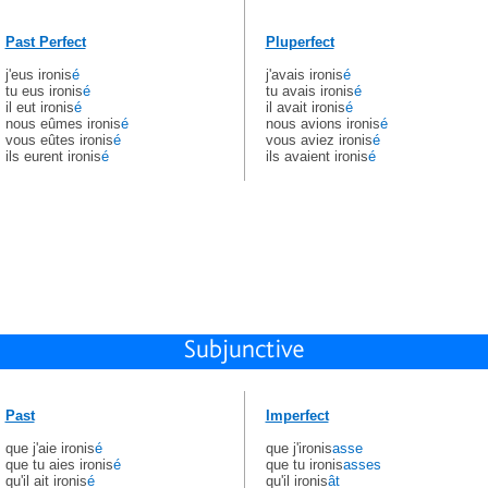
Past Perfect
Pluperfect
j'eus ironis
é
j'avais ironis
é
tu eus ironis
é
tu avais ironis
é
il eut ironis
é
il avait ironis
é
nous eûmes ironis
é
nous avions ironis
é
vous eûtes ironis
é
vous aviez ironis
é
ils eurent ironis
é
ils avaient ironis
é
Past
Imperfect
que j'aie ironis
é
que j'ironis
asse
que tu aies ironis
é
que tu ironis
asses
qu'il ait ironis
é
qu'il ironis
ât