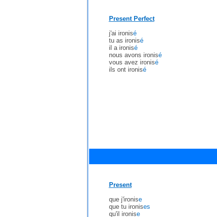
Present Perfect
j'ai ironis
é
tu as ironis
é
il a ironis
é
nous avons ironis
é
vous avez ironis
é
ils ont ironis
é
Present
que j'ironis
e
que tu ironis
es
qu'il ironis
e