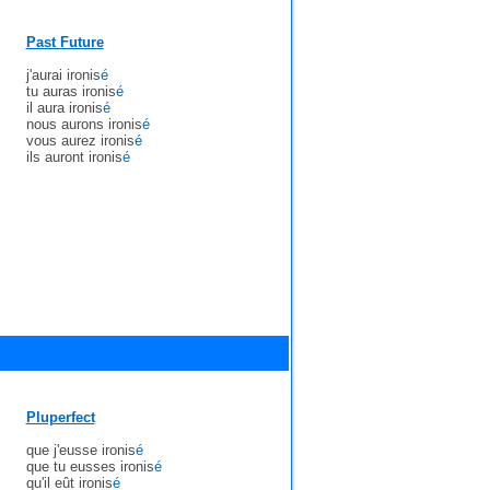
Past Future
j'aurai ironis
é
tu auras ironis
é
il aura ironis
é
nous aurons ironis
é
vous aurez ironis
é
ils auront ironis
é
Pluperfect
que j'eusse ironis
é
que tu eusses ironis
é
qu'il eût ironis
é