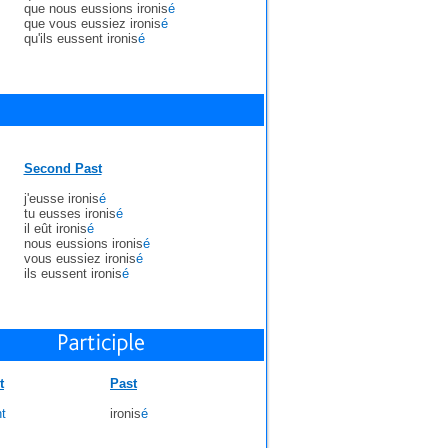
que nous eussions ironis
é
que vous eussiez ironis
é
qu'ils eussent ironis
é
Second Past
j'eusse ironis
é
tu eusses ironis
é
il eût ironis
é
nous eussions ironis
é
vous eussiez ironis
é
ils eussent ironis
é
t
Past
t
ironis
é