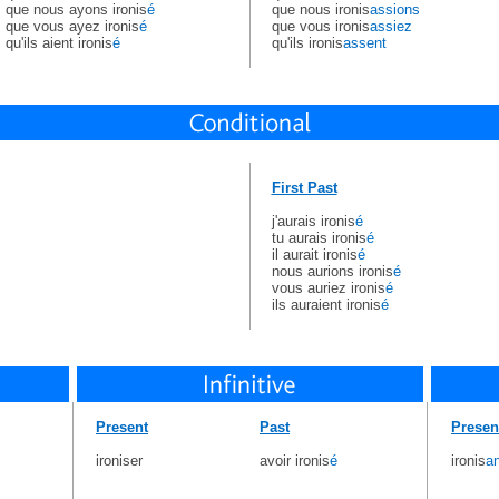
que nous ayons ironis
é
que nous ironis
assions
que vous ayez ironis
é
que vous ironis
assiez
qu'ils aient ironis
é
qu'ils ironis
assent
First Past
j'aurais ironis
é
tu aurais ironis
é
il aurait ironis
é
nous aurions ironis
é
vous auriez ironis
é
ils auraient ironis
é
Present
Past
Presen
ironiser
avoir ironis
é
ironis
an