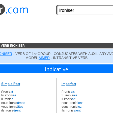
 VERB IRONISER
ONISER
- VERB OF 1st GROUP - CONJUGATES WITH AUXILIARY AV
MODEL
AIMER
- INTRANSITIVE VERB
Simple Past
Imperfect
j'ironis
ai
j'ironis
ais
tu ironis
as
tu ironis
ais
il ironis
a
il ironis
ait
nous ironis
âmes
nous ironis
ions
vous ironis
âtes
vous ironis
iez
ils ironis
èrent
ils ironis
aient