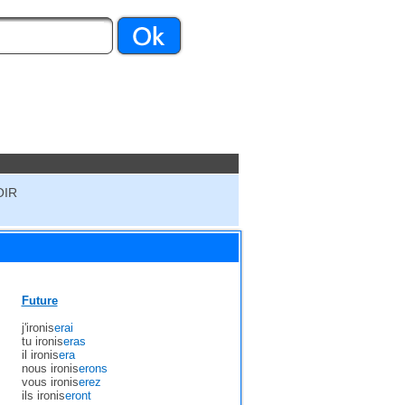
OIR
Future
j'ironis
erai
tu ironis
eras
il ironis
era
nous ironis
erons
vous ironis
erez
ils ironis
eront