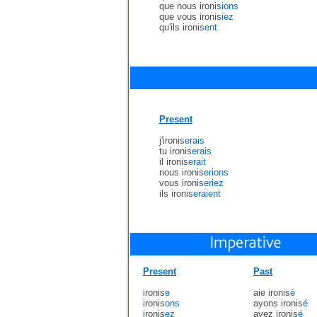
que nous ironis
ions
que vous ironis
iez
qu'ils ironis
ent
Present
j'ironis
erais
tu ironis
erais
il ironis
erait
nous ironis
erions
vous ironis
eriez
ils ironis
eraient
Present
Past
ironis
e
aie ironis
é
ironis
ons
ayons ironis
é
ironis
ez
ayez ironis
é