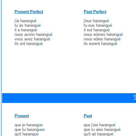
Present Perfect
Past Perfect
j'ai harangu
é
j'eus harangu
é
tu as harangu
é
tu eus harangu
é
il a harangu
é
il eut harangu
é
nous avons harangu
é
nous eûmes harangu
é
vous avez harangu
é
vous eûtes harangu
é
ils ont harangu
é
ils eurent harangu
é
Present
Past
que je harangu
e
que j'aie harangu
é
que tu harangu
es
que tu aies harangu
é
qu'il harangu
e
qu'il ait harangu
é