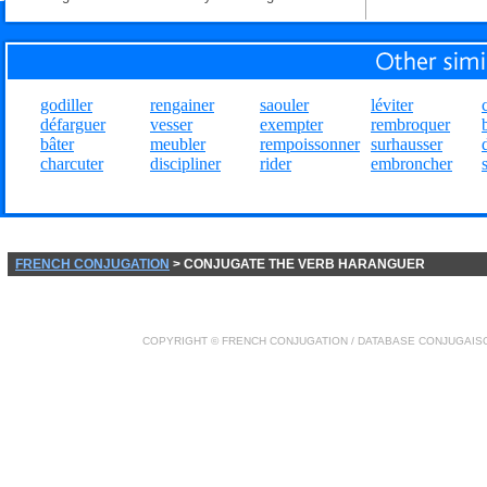
godiller
rengainer
saouler
léviter
défarguer
vesser
exempter
rembroquer
bâter
meubler
rempoissonner
surhausser
charcuter
discipliner
rider
embroncher
FRENCH CONJUGATION
> CONJUGATE THE VERB HARANGUER
COPYRIGHT ©
FRENCH CONJUGATION
/ DATABASE
CONJUGAIS