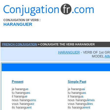
CONJUGATION OF VERB :
HARANGUER
FRENCH CONJUGATION
> CONJUGATE THE VERB HARANGUER
HARANGUER
- VERB OF 1st G
MODEL
AI
Present
Simple Past
je harangu
e
je harangu
ai
tu harangu
es
tu harangu
as
il harangu
e
il harangu
a
nous harangu
ons
nous harangu
âmes
vous harangu
ez
vous harangu
âtes
ils harangu
ent
ils harangu
èrent