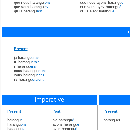
que nous harangu
ions
que nous ayons harangu
é
que vous harangu
iez
que vous ayez harangu
é
qu'ils harangu
ent
qu'ils aient harangu
é
Present
je harangu
erais
tu harangu
erais
il harangu
erait
nous harangu
erions
vous harangu
eriez
ils harangu
eraient
Present
Past
Present
harangu
e
aie harangu
é
haranguer
harangu
ons
ayons harangu
é
harangu
ez
ayez harangu
é