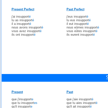
Present Perfect
Past Perfect
j'ai insupport
é
j'eus insupport
é
tu as insupport
é
tu eus insupport
é
il a insupport
é
il eut insupport
é
nous avons insupport
é
nous eûmes insupport
é
vous avez insupport
é
vous eûtes insupport
é
ils ont insupport
é
ils eurent insupport
é
Present
Past
que j'insupport
e
que j'aie insupport
é
que tu insupport
es
que tu aies insupport
é
qu'il insupport
e
qu'il ait insupport
é