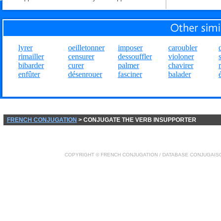
lyrer
oeilletonner
imposer
caroubler
rimailler
censurer
dessouffler
violoner
bibarder
curer
palmer
chavirer
enfûter
désenrouer
fasciner
balader
FRENCH CONJUGATION
> CONJUGATE THE VERB INSUPPORTER
COPYRIGHT ©
FRENCH CONJUGATION
/ DATABASE
CONJUGAIS