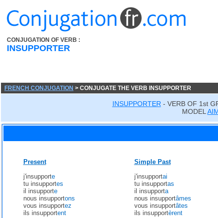
CONJUGATION OF VERB :
INSUPPORTER
FRENCH CONJUGATION
> CONJUGATE THE VERB INSUPPORTER
INSUPPORTER
- VERB OF 1st 
MODEL
AI
Present
Simple Past
j'insupport
e
j'insupport
ai
tu insupport
es
tu insupport
as
il insupport
e
il insupport
a
nous insupport
ons
nous insupport
âmes
vous insupport
ez
vous insupport
âtes
ils insupport
ent
ils insupport
èrent