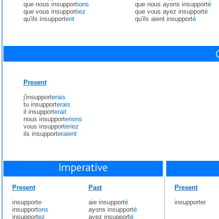
que nous insupport
ions
que nous ayons insupport
é
que vous insupport
iez
que vous ayez insupport
é
qu'ils insupport
ent
qu'ils aient insupport
é
Present
j'insupport
erais
tu insupport
erais
il insupport
erait
nous insupport
erions
vous insupport
eriez
ils insupport
eraient
Present
Past
Present
insupport
e
aie insupport
é
insupporter
insupport
ons
ayons insupport
é
insupport
ez
ayez insupport
é