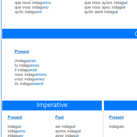
que nous indagu
ions
que nous ayons indagu
é
que vous indagu
iez
que vous ayez indagu
é
qu'ils indagu
ent
qu'ils aient indagu
é
Present
j'indagu
erais
tu indagu
erais
il indagu
erait
nous indagu
erions
vous indagu
eriez
ils indagu
eraient
Present
Past
Present
indagu
e
aie indagu
é
indaguer
indagu
ons
ayons indagu
é
indagu
ez
ayez indagu
é