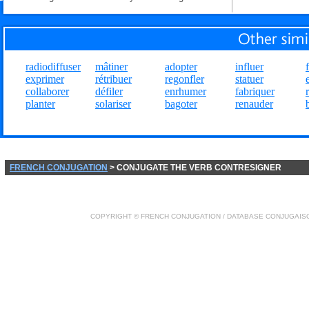
radiodiffuser
mâtiner
adopter
influer
exprimer
rétribuer
regonfler
statuer
collaborer
défiler
enrhumer
fabriquer
planter
solariser
bagoter
renauder
FRENCH CONJUGATION
> CONJUGATE THE VERB CONTRESIGNER
COPYRIGHT ©
FRENCH CONJUGATION
/ DATABASE
CONJUGAIS