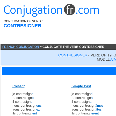
CONJUGATION OF VERB :
CONTRESIGNER
FRENCH CONJUGATION
> CONJUGATE THE VERB CONTRESIGNER
CONTRESIGNER
- VERB OF 1st 
MODEL
AI
Present
Simple Past
je contresign
e
je contresign
ai
tu contresign
es
tu contresign
as
il contresign
e
il contresign
a
nous contresign
ons
nous contresign
âmes
vous contresign
ez
vous contresign
âtes
ils contresign
ent
ils contresign
èrent