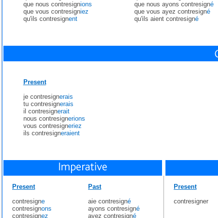
que nous contresign
ions
que nous ayons contresign
é
que vous contresign
iez
que vous ayez contresign
é
qu'ils contresign
ent
qu'ils aient contresign
é
Present
je contresign
erais
tu contresign
erais
il contresign
erait
nous contresign
erions
vous contresign
eriez
ils contresign
eraient
Present
Past
Present
contresign
e
aie contresign
é
contresigner
contresign
ons
ayons contresign
é
contresign
ez
ayez contresign
é