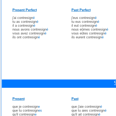
Present Perfect
Past Perfect
j'ai contresign
é
j'eus contresign
é
tu as contresign
é
tu eus contresign
é
il a contresign
é
il eut contresign
é
nous avons contresign
é
nous eûmes contresign
é
vous avez contresign
é
vous eûtes contresign
é
ils ont contresign
é
ils eurent contresign
é
Present
Past
que je contresign
e
que j'aie contresign
é
que tu contresign
es
que tu aies contresign
é
qu'il contresign
e
qu'il ait contresign
é