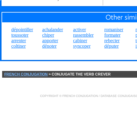
dépointiller
achalander
activer
romaniser
toussoter
chiper
rassembler
formater
arrenter
apporter
cabiner
rebecter
coltiner
dénoter
syncoper
députer
FRENCH CONJUGATION
> CONJUGATE THE VERB CREVER
COPYRIGHT ©
FRENCH CONJUGATION
/ DATABASE
CONJUGAIS