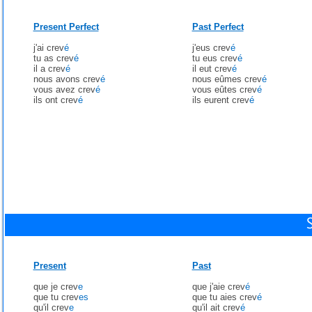
Present Perfect
Past Perfect
j'ai crev
é
j'eus crev
é
tu as crev
é
tu eus crev
é
il a crev
é
il eut crev
é
nous avons crev
é
nous eûmes crev
é
vous avez crev
é
vous eûtes crev
é
ils ont crev
é
ils eurent crev
é
Present
Past
que je crev
e
que j'aie crev
é
que tu crev
es
que tu aies crev
é
qu'il crev
e
qu'il ait crev
é