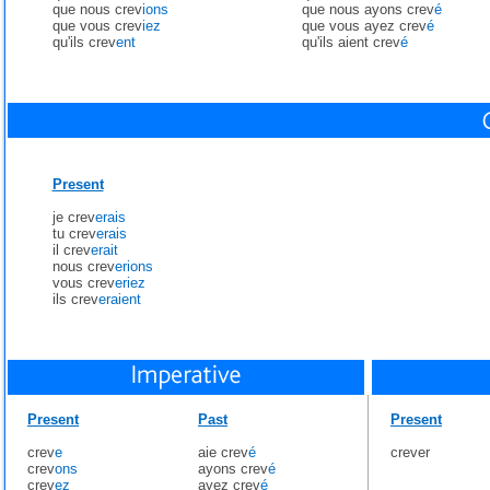
que nous crev
ions
que nous ayons crev
é
que vous crev
iez
que vous ayez crev
é
qu'ils crev
ent
qu'ils aient crev
é
Present
je crev
erais
tu crev
erais
il crev
erait
nous crev
erions
vous crev
eriez
ils crev
eraient
Present
Past
Present
crev
e
aie crev
é
crever
crev
ons
ayons crev
é
crev
ez
ayez crev
é