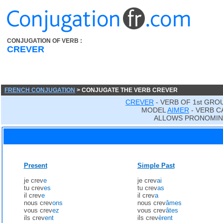
CONJUGATION OF VERB :
CREVER
FRENCH CONJUGATION
> CONJUGATE THE VERB CREVER
CREVER
- VERB OF 1st GRO
MODEL
AIMER
- VERB C
ALLOWS PRONOMIN
Present
Simple Past
je crev
e
je crev
ai
tu crev
es
tu crev
as
il crev
e
il crev
a
nous crev
ons
nous crev
âmes
vous crev
ez
vous crev
âtes
ils crev
ent
ils crev
èrent