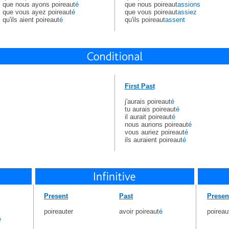
que nous ayons poireaut
é
que nous poireaut
assions
que vous ayez poireaut
é
que vous poireaut
assiez
qu'ils aient poireaut
é
qu'ils poireaut
assent
First Past
j'aurais poireaut
é
tu aurais poireaut
é
il aurait poireaut
é
nous aurions poireaut
é
vous auriez poireaut
é
ils auraient poireaut
é
Present
Past
Presen
poireauter
avoir poireaut
é
poireau
é