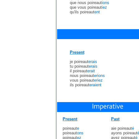
que nous poireaut
ions
que vous poireaut
iez
qu'ils poireaut
ent
Present
je poireaut
erais
tu poireaut
erais
il poireaut
erait
nous poireaut
erions
vous poireaut
eriez
ils poireaut
eraient
Present
Past
poireaut
e
aie poireaut
é
poireaut
ons
ayons poireaut
poireaut
ez
ayez poireaut
é