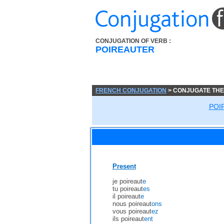
CONJUGATION OF VERB :
POIREAUTER
FRENCH CONJUGATION
> CONJUGATE THE
POI
Present
je poireaut
e
tu poireaut
es
il poireaut
e
nous poireaut
ons
vous poireaut
ez
ils poireaut
ent