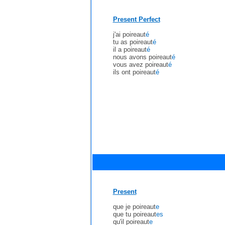
Present Perfect
j'ai poireaut
é
tu as poireaut
é
il a poireaut
é
nous avons poireaut
é
vous avez poireaut
é
ils ont poireaut
é
Present
que je poireaut
e
que tu poireaut
es
qu'il poireaut
e