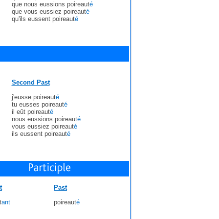
que nous eussions poireaut
é
que vous eussiez poireaut
é
qu'ils eussent poireaut
é
Second Past
j'eusse poireaut
é
tu eusses poireaut
é
il eût poireaut
é
nous eussions poireaut
é
vous eussiez poireaut
é
ils eussent poireaut
é
t
Past
t
ant
poireaut
é