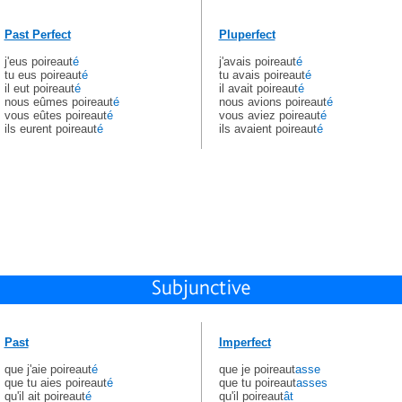
Past Perfect
Pluperfect
j'eus poireaut
é
j'avais poireaut
é
tu eus poireaut
é
tu avais poireaut
é
il eut poireaut
é
il avait poireaut
é
nous eûmes poireaut
é
nous avions poireaut
é
vous eûtes poireaut
é
vous aviez poireaut
é
ils eurent poireaut
é
ils avaient poireaut
é
Past
Imperfect
que j'aie poireaut
é
que je poireaut
asse
que tu aies poireaut
é
que tu poireaut
asses
qu'il ait poireaut
é
qu'il poireaut
ât