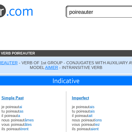
 VERB POIREAUTER
REAUTER
- VERB OF 1st GROUP - CONJUGATES WITH AUXILIARY A
MODEL
AIMER
- INTRANSITIVE VERB
Simple Past
Imperfect
je poireaut
ai
je poireaut
ais
tu poireaut
as
tu poireaut
ais
il poireaut
a
il poireaut
ait
nous poireaut
âmes
nous poireaut
ions
vous poireaut
âtes
vous poireaut
iez
ils poireaut
èrent
ils poireaut
aient