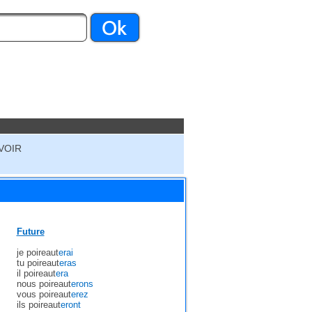
VOIR
Future
je poireaut
erai
tu poireaut
eras
il poireaut
era
nous poireaut
erons
vous poireaut
erez
ils poireaut
eront