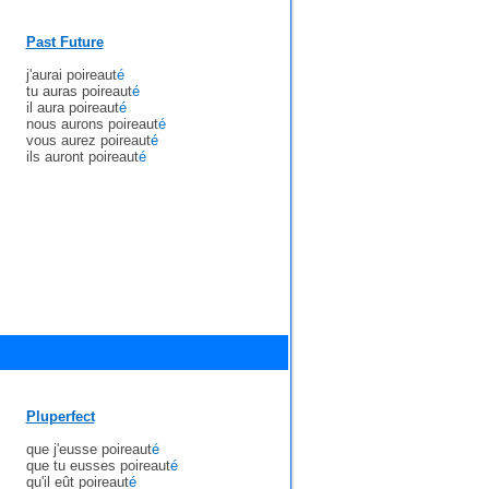
Past Future
j'aurai poireaut
é
tu auras poireaut
é
il aura poireaut
é
nous aurons poireaut
é
vous aurez poireaut
é
ils auront poireaut
é
Pluperfect
que j'eusse poireaut
é
que tu eusses poireaut
é
qu'il eût poireaut
é