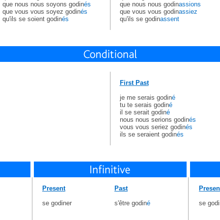
que nous nous soyons godin
és
que nous nous godin
assions
que vous vous soyez godin
és
que vous vous godin
assiez
qu'ils se soient godin
és
qu'ils se godin
assent
First Past
je me serais godin
é
tu te serais godin
é
il se serait godin
é
nous nous serions godin
és
vous vous seriez godin
és
ils se seraient godin
és
Present
Past
Presen
se godiner
s'être godin
é
se godi