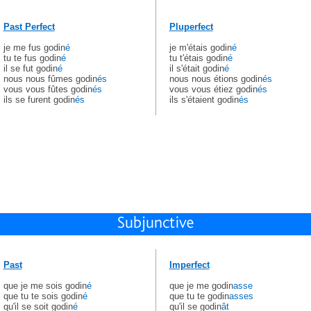
Past Perfect
Pluperfect
je me fus godin
é
je m'étais godin
é
tu te fus godin
é
tu t'étais godin
é
il se fut godin
é
il s'était godin
é
nous nous fûmes godin
és
nous nous étions godin
és
vous vous fûtes godin
és
vous vous étiez godin
és
ils se furent godin
és
ils s'étaient godin
és
Past
Imperfect
que je me sois godin
é
que je me godin
asse
que tu te sois godin
é
que tu te godin
asses
qu'il se soit godin
é
qu'il se godin
ât