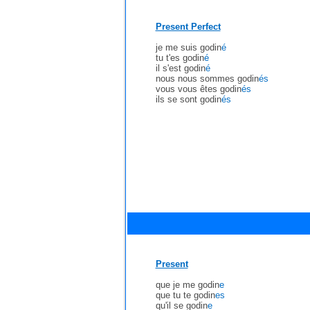
Present Perfect
je me suis godin
é
tu t'es godin
é
il s'est godin
é
nous nous sommes godin
és
vous vous êtes godin
és
ils se sont godin
és
Present
que je me godin
e
que tu te godin
es
qu'il se godin
e