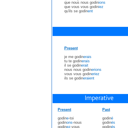
que nous nous godin
ions
que vous vous godin
iez
qu'ils se godin
ent
Present
je me godin
erais
tu te godin
erais
il se godin
erait
nous nous godin
erions
vous vous godin
eriez
ils se godin
eraient
Present
Past
godin
e
-toi
godin
é
godin
ons
-nous
godin
és
godin
ez
-vous
godin
és