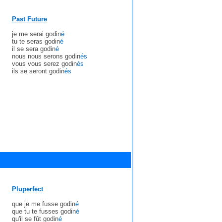
Past Future
je me serai godin
é
tu te seras godin
é
il se sera godin
é
nous nous serons godin
és
vous vous serez godin
és
ils se seront godin
és
Pluperfect
que je me fusse godin
é
que tu te fusses godin
é
qu'il se fût godin
é