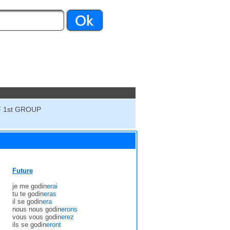
 1st GROUP
Future
je me godin
erai
tu te godin
eras
il se godin
era
nous nous godin
erons
vous vous godin
erez
ils se godin
eront