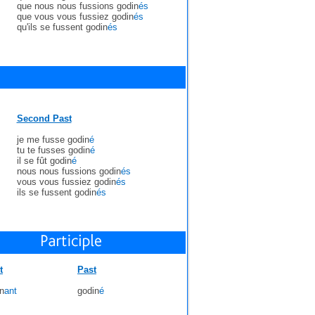
que nous nous fussions godin
és
que vous vous fussiez godin
és
qu'ils se fussent godin
és
Second Past
je me fusse godin
é
tu te fusses godin
é
il se fût godin
é
nous nous fussions godin
és
vous vous fussiez godin
és
ils se fussent godin
és
t
Past
n
ant
godin
é