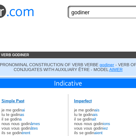
 VERB GODINER
 PRONOMINAL CONSTRUCTION OF VERB VERBE
godiner
- VERB OF
CONJUGATES WITH AUXILIARY ÊTRE - MODEL
AIMER
Simple Past
Imperfect
je me godin
ai
je me godin
ais
tu te godin
as
tu te godin
ais
il se godin
a
il se godin
ait
nous nous godin
âmes
nous nous godin
ions
vous vous godin
âtes
vous vous godin
iez
ils se godin
èrent
ils se godin
aient