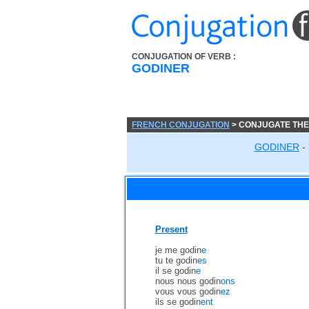
CONJUGATION OF VERB :
GODINER
FRENCH CONJUGATION
> CONJUGATE THE
GODINER
-
Present
je me godin
e
tu te godin
es
il se godin
e
nous nous godin
ons
vous vous godin
ez
ils se godin
ent