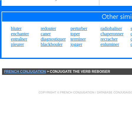
bluter
redouter
perturber
radiobaliser
enchanter
caner
toper
chaperonner
entraîner
diagnostiquer
terminer
recracher
pleurer
blackbouler
jogger
enluminer
FRENCH CONJUGATION
> CONJUGATE THE VERB REBOISER
COPYRIGHT ©
FRENCH CONJUGATION
/ DATABASE
CONJUGAIS