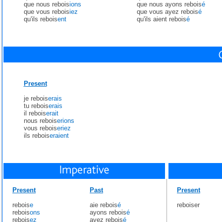
que nous rebois
ions
que nous ayons rebois
é
que vous rebois
iez
que vous ayez rebois
é
qu'ils rebois
ent
qu'ils aient rebois
é
Present
je rebois
erais
tu rebois
erais
il rebois
erait
nous rebois
erions
vous rebois
eriez
ils rebois
eraient
Present
Past
Present
rebois
e
aie rebois
é
reboiser
rebois
ons
ayons rebois
é
rebois
ez
ayez rebois
é