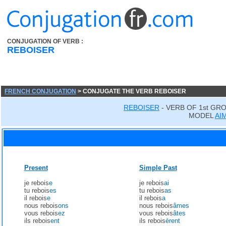
CONJUGATION OF VERB :
REBOISER
FRENCH CONJUGATION
> CONJUGATE THE VERB REBOISER
REBOISER
- VERB OF 1st GR
MODEL
AI
Present
Simple Past
je rebois
e
je rebois
ai
tu rebois
es
tu rebois
as
il rebois
e
il rebois
a
nous rebois
ons
nous rebois
âmes
vous rebois
ez
vous rebois
âtes
ils rebois
ent
ils rebois
èrent