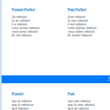
Present Perfect
Past Perfect
j'ai rebois
é
j'eus rebois
é
tu as rebois
é
tu eus rebois
é
il a rebois
é
il eut rebois
é
nous avons rebois
é
nous eûmes rebois
é
vous avez rebois
é
vous eûtes rebois
é
ils ont rebois
é
ils eurent rebois
é
Present
Past
que je rebois
e
que j'aie rebois
é
que tu rebois
es
que tu aies rebois
é
qu'il rebois
e
qu'il ait rebois
é