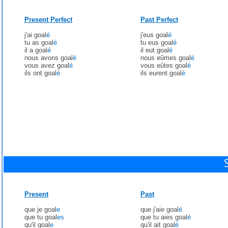
Present Perfect
Past Perfect
j'ai goal
é
j'eus goal
é
tu as goal
é
tu eus goal
é
il a goal
é
il eut goal
é
nous avons goal
é
nous eûmes goal
é
vous avez goal
é
vous eûtes goal
é
ils ont goal
é
ils eurent goal
é
Present
Past
que je goal
e
que j'aie goal
é
que tu goal
es
que tu aies goal
é
qu'il goal
e
qu'il ait goal
é