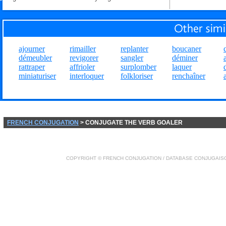
ajourner
rimailler
replanter
boucaner
démeubler
revigorer
sangler
déminer
rattraper
affrioler
surplomber
laquer
miniaturiser
interloquer
folkloriser
renchaîner
FRENCH CONJUGATION
> CONJUGATE THE VERB GOALER
COPYRIGHT ©
FRENCH CONJUGATION
/ DATABASE
CONJUGAIS