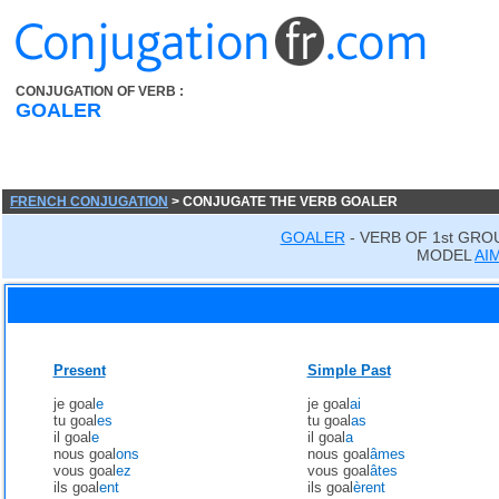
CONJUGATION OF VERB :
GOALER
FRENCH CONJUGATION
> CONJUGATE THE VERB GOALER
GOALER
- VERB OF 1st GRO
MODEL
AI
Present
Simple Past
je goal
e
je goal
ai
tu goal
es
tu goal
as
il goal
e
il goal
a
nous goal
ons
nous goal
âmes
vous goal
ez
vous goal
âtes
ils goal
ent
ils goal
èrent