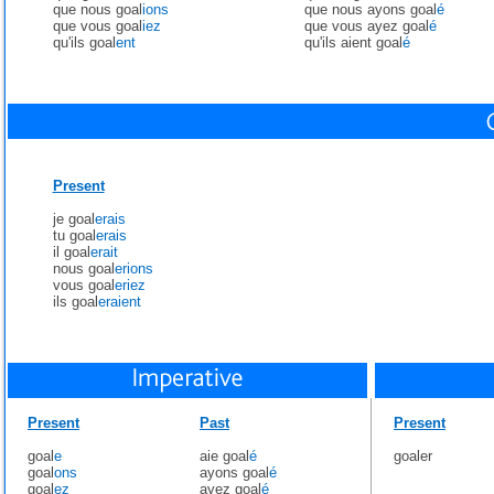
que nous goal
ions
que nous ayons goal
é
que vous goal
iez
que vous ayez goal
é
qu'ils goal
ent
qu'ils aient goal
é
Present
je goal
erais
tu goal
erais
il goal
erait
nous goal
erions
vous goal
eriez
ils goal
eraient
Present
Past
Present
goal
e
aie goal
é
goaler
goal
ons
ayons goal
é
goal
ez
ayez goal
é