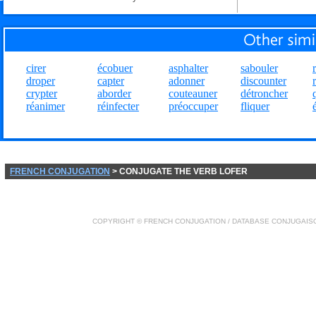
cirer
écobuer
asphalter
sabouler
droper
capter
adonner
discounter
crypter
aborder
couteauner
détroncher
réanimer
réinfecter
préoccuper
fliquer
FRENCH CONJUGATION
> CONJUGATE THE VERB LOFER
COPYRIGHT ©
FRENCH CONJUGATION
/ DATABASE
CONJUGAIS