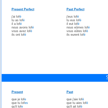
Present Perfect
Past Perfect
j'ai lof
é
j'eus lof
é
tu as lof
é
tu eus lof
é
il a lof
é
il eut lof
é
nous avons lof
é
nous eûmes lof
é
vous avez lof
é
vous eûtes lof
é
ils ont lof
é
ils eurent lof
é
Present
Past
que je lof
e
que j'aie lof
é
que tu lof
es
que tu aies lof
é
qu'il lof
e
qu'il ait lof
é