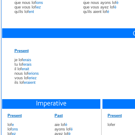
que nous lof
ions
que nous ayons lof
é
que vous lof
iez
que vous ayez lof
é
qu'ils lof
ent
qu'ils aient lof
é
Present
je lof
erais
tu lof
erais
il lof
erait
nous lof
erions
vous lof
eriez
ils lof
eraient
Present
Past
Present
lof
e
aie lof
é
lofer
lof
ons
ayons lof
é
lof
ez
ayez lof
é