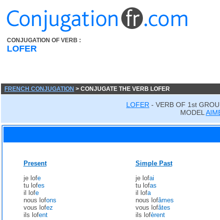
CONJUGATION OF VERB :
LOFER
FRENCH CONJUGATION
> CONJUGATE THE VERB LOFER
LOFER
- VERB OF 1st GROU
MODEL
AIM
Present
Simple Past
je lof
e
je lof
ai
tu lof
es
tu lof
as
il lof
e
il lof
a
nous lof
ons
nous lof
âmes
vous lof
ez
vous lof
âtes
ils lof
ent
ils lof
èrent