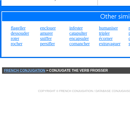
flageller
enclouer
infester
humaniser
dessouder
amurer
catapulter
tripler
roter
sniffer
encapsuler
écorner
rocher
persifler
cornancher
extravaguer
FRENCH CONJUGATION
> CONJUGATE THE VERB FROISSER
COPYRIGHT ©
FRENCH CONJUGATION
/ DATABASE
CONJUGAIS