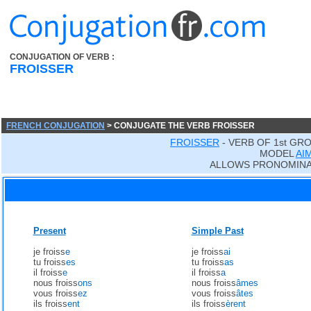
CONJUGATION OF VERB :
FROISSER
FRENCH CONJUGATION
> CONJUGATE THE VERB FROISSER
FROISSER
- VERB OF 1st GR
MODEL
AI
ALLOWS PRONOMINA
Present
Simple Past
je froiss
e
je froiss
ai
tu froiss
es
tu froiss
as
il froiss
e
il froiss
a
nous froiss
ons
nous froiss
âmes
vous froiss
ez
vous froiss
âtes
ils froiss
ent
ils froiss
èrent