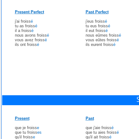
Present Perfect
Past Perfect
j'ai froiss
é
j'eus froiss
é
tu as froiss
é
tu eus froiss
é
il a froiss
é
il eut froiss
é
nous avons froiss
é
nous eûmes froiss
é
vous avez froiss
é
vous eûtes froiss
é
ils ont froiss
é
ils eurent froiss
é
Present
Past
que je froiss
e
que j'aie froiss
é
que tu froiss
es
que tu aies froiss
é
qu'il froiss
e
qu'il ait froiss
é