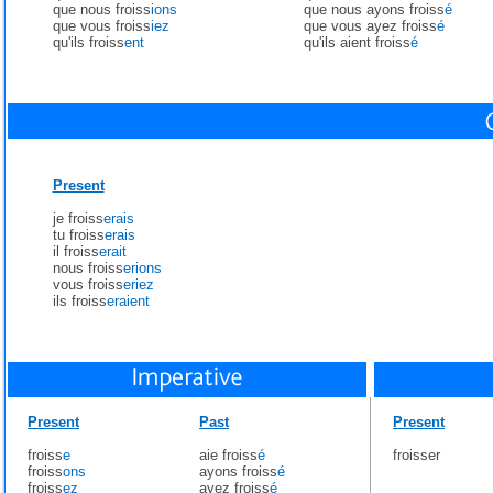
que nous froiss
ions
que nous ayons froiss
é
que vous froiss
iez
que vous ayez froiss
é
qu'ils froiss
ent
qu'ils aient froiss
é
Present
je froiss
erais
tu froiss
erais
il froiss
erait
nous froiss
erions
vous froiss
eriez
ils froiss
eraient
Present
Past
Present
froiss
e
aie froiss
é
froisser
froiss
ons
ayons froiss
é
froiss
ez
ayez froiss
é