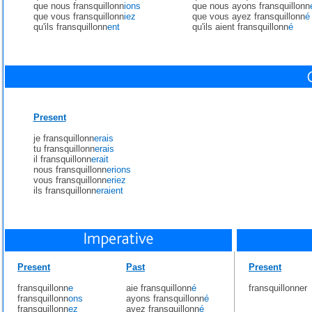
que nous fransquillonn
ions
que nous ayons fransquillonn
que vous fransquillonn
iez
que vous ayez fransquillonn
é
qu'ils fransquillonn
ent
qu'ils aient fransquillonn
é
Present
je fransquillonn
erais
tu fransquillonn
erais
il fransquillonn
erait
nous fransquillonn
erions
vous fransquillonn
eriez
ils fransquillonn
eraient
Present
Past
Present
fransquillonn
e
aie fransquillonn
é
fransquillonner
fransquillonn
ons
ayons fransquillonn
é
fransquillonn
ez
ayez fransquillonn
é