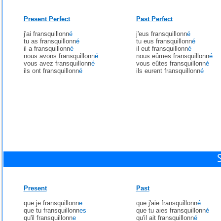
Present Perfect
Past Perfect
j'ai fransquillonn
é
j'eus fransquillonn
é
tu as fransquillonn
é
tu eus fransquillonn
é
il a fransquillonn
é
il eut fransquillonn
é
nous avons fransquillonn
é
nous eûmes fransquillonn
é
vous avez fransquillonn
é
vous eûtes fransquillonn
é
ils ont fransquillonn
é
ils eurent fransquillonn
é
Present
Past
que je fransquillonn
e
que j'aie fransquillonn
é
que tu fransquillonn
es
que tu aies fransquillonn
é
qu'il fransquillonn
e
qu'il ait fransquillonn
é