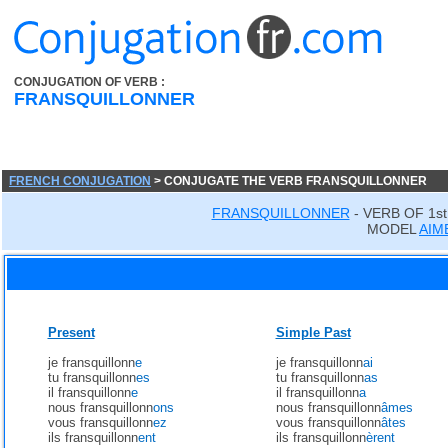
CONJUGATION OF VERB :
FRANSQUILLONNER
FRENCH CONJUGATION
> CONJUGATE THE VERB FRANSQUILLONNER
FRANSQUILLONNER
- VERB OF 1s
MODEL
AIM
Present
Simple Past
je fransquillonn
e
je fransquillonn
ai
tu fransquillonn
es
tu fransquillonn
as
il fransquillonn
e
il fransquillonn
a
nous fransquillonn
ons
nous fransquillonn
âmes
vous fransquillonn
ez
vous fransquillonn
âtes
ils fransquillonn
ent
ils fransquillonn
èrent