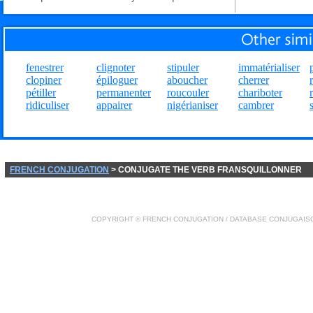
fenestrer
clignoter
stipuler
immatérialiser
clopiner
épiloguer
aboucher
cherrer
pétiller
permanenter
roucouler
chariboter
ridiculiser
appairer
nigérianiser
cambrer
FRENCH CONJUGATION
> CONJUGATE THE VERB FRANSQUILLONNER
COPYRIGHT ©
FRENCH CONJUGATION
/ DATABASE
CONJUGAIS