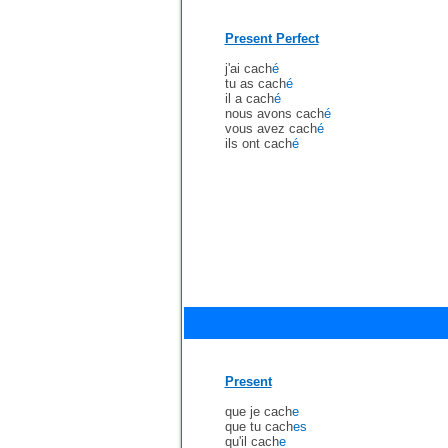
Present Perfect
j'ai cach
é
tu as cach
é
il a cach
é
nous avons cach
é
vous avez cach
é
ils ont cach
é
Present
que je cach
e
que tu cach
es
qu'il cach
e