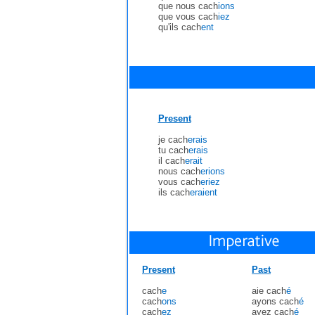
que nous cach
ions
que vous cach
iez
qu'ils cach
ent
Present
je cach
erais
tu cach
erais
il cach
erait
nous cach
erions
vous cach
eriez
ils cach
eraient
Present
Past
cach
e
aie cach
é
cach
ons
ayons cach
é
cach
ez
ayez cach
é