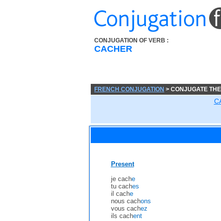
CONJUGATION OF VERB :
CACHER
FRENCH CONJUGATION
> CONJUGATE TH
C
Present
je cach
e
tu cach
es
il cach
e
nous cach
ons
vous cach
ez
ils cach
ent