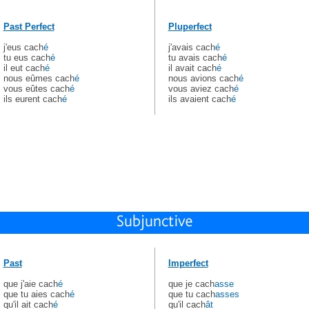
Past Perfect
Pluperfect
j'eus cach
é
j'avais cach
é
tu eus cach
é
tu avais cach
é
il eut cach
é
il avait cach
é
nous eûmes cach
é
nous avions cach
é
vous eûtes cach
é
vous aviez cach
é
ils eurent cach
é
ils avaient cach
é
Past
Imperfect
que j'aie cach
é
que je cach
asse
que tu aies cach
é
que tu cach
asses
qu'il ait cach
é
qu'il cach
ât