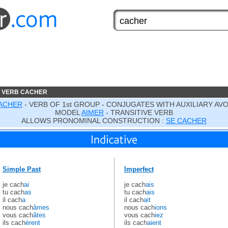
E VERB CACHER
ACHER
- VERB OF 1st GROUP - CONJUGATES WITH AUXILIARY AVO
MODEL
AIMER
- TRANSITIVE VERB
ALLOWS PRONOMINAL CONSTRUCTION :
SE CACHER
Simple Past
Imperfect
je cach
ai
je cach
ais
tu cach
as
tu cach
ais
il cach
a
il cach
ait
nous cach
âmes
nous cach
ions
vous cach
âtes
vous cach
iez
ils cach
èrent
ils cach
aient