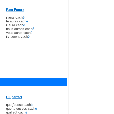
Past Future
j'aurai cach
é
tu auras cach
é
il aura cach
é
nous aurons cach
é
vous aurez cach
é
ils auront cach
é
Pluperfect
que j'eusse cach
é
que tu eusses cach
é
qu'il eût cach
é