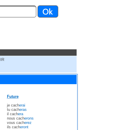
IR
Future
je cach
erai
tu cach
eras
il cach
era
nous cach
erons
vous cach
erez
ils cach
eront