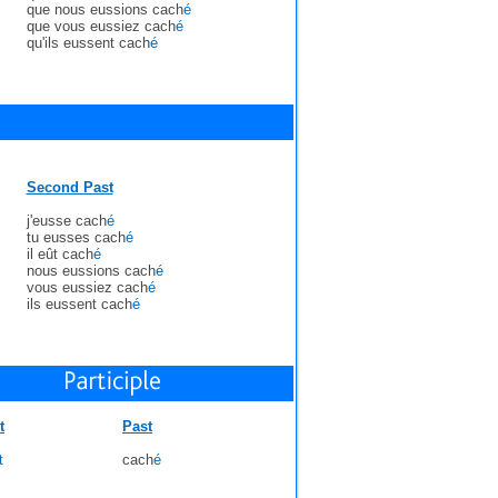
que nous eussions cach
é
que vous eussiez cach
é
qu'ils eussent cach
é
Second Past
j'eusse cach
é
tu eusses cach
é
il eût cach
é
nous eussions cach
é
vous eussiez cach
é
ils eussent cach
é
t
Past
t
cach
é