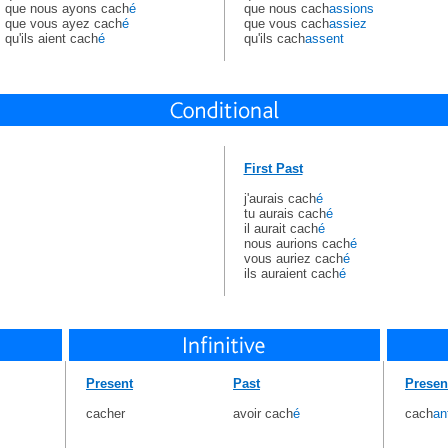
que nous ayons cach
é
que nous cach
assions
que vous ayez cach
é
que vous cach
assiez
qu'ils aient cach
é
qu'ils cach
assent
First Past
j'aurais cach
é
tu aurais cach
é
il aurait cach
é
nous aurions cach
é
vous auriez cach
é
ils auraient cach
é
Present
Past
Presen
cacher
avoir cach
é
cach
an