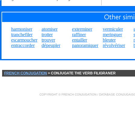
harmoniser
atomiser
exterminer
vermiculer
tranchefiler
trotter
raffiner
meringuer
escarmoucher
trouver
entailler
bleuter
entraccorder
dépeupler
panoramiquer
révolvériser
FRENCH CONJUGATION
> CONJUGATE THE VERB FILIGRANER
COPYRIGHT ©
FRENCH CONJUGATION
/ DATABASE
CONJUGAIS