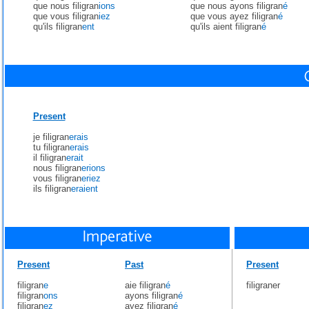
que nous filigran
ions
que nous ayons filigran
é
que vous filigran
iez
que vous ayez filigran
é
qu'ils filigran
ent
qu'ils aient filigran
é
Present
je filigran
erais
tu filigran
erais
il filigran
erait
nous filigran
erions
vous filigran
eriez
ils filigran
eraient
Present
Past
Present
filigran
e
aie filigran
é
filigraner
filigran
ons
ayons filigran
é
filigran
ez
ayez filigran
é