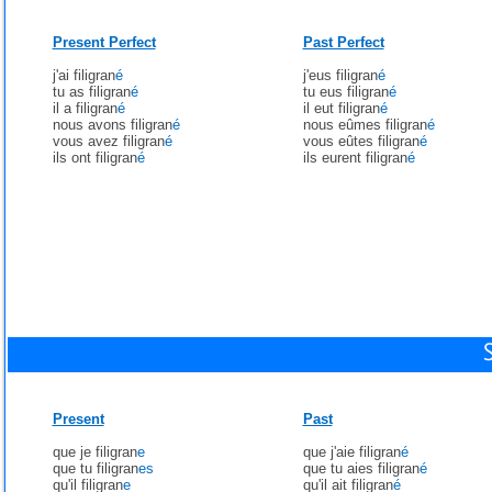
Present Perfect
Past Perfect
j'ai filigran
é
j'eus filigran
é
tu as filigran
é
tu eus filigran
é
il a filigran
é
il eut filigran
é
nous avons filigran
é
nous eûmes filigran
é
vous avez filigran
é
vous eûtes filigran
é
ils ont filigran
é
ils eurent filigran
é
Present
Past
que je filigran
e
que j'aie filigran
é
que tu filigran
es
que tu aies filigran
é
qu'il filigran
e
qu'il ait filigran
é