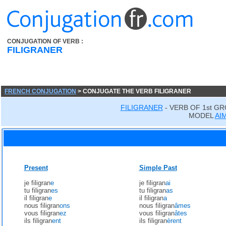
CONJUGATION OF VERB :
FILIGRANER
FRENCH CONJUGATION
> CONJUGATE THE VERB FILIGRANER
FILIGRANER
- VERB OF 1st G
MODEL
AI
Present
Simple Past
je filigran
e
je filigran
ai
tu filigran
es
tu filigran
as
il filigran
e
il filigran
a
nous filigran
ons
nous filigran
âmes
vous filigran
ez
vous filigran
âtes
ils filigran
ent
ils filigran
èrent