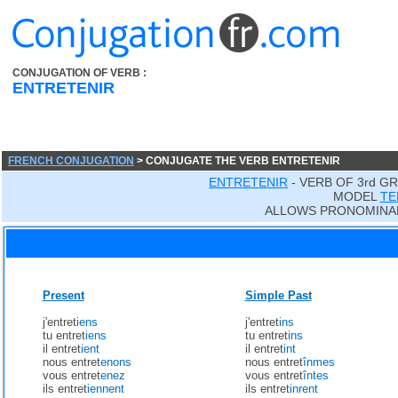
CONJUGATION OF VERB :
ENTRETENIR
FRENCH CONJUGATION
> CONJUGATE THE VERB ENTRETENIR
ENTRETENIR
- VERB OF 3rd G
MODEL
TE
ALLOWS PRONOMINA
Present
Simple Past
j'entret
iens
j'entret
ins
tu entret
iens
tu entret
ins
il entret
ient
il entret
int
nous entret
enons
nous entret
înmes
vous entret
enez
vous entret
întes
ils entret
iennent
ils entret
inrent