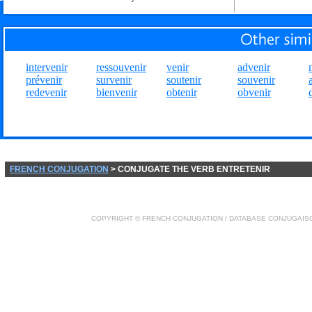
intervenir
ressouvenir
venir
advenir
prévenir
survenir
soutenir
souvenir
redevenir
bienvenir
obtenir
obvenir
FRENCH CONJUGATION
> CONJUGATE THE VERB ENTRETENIR
COPYRIGHT ©
FRENCH CONJUGATION
/ DATABASE
CONJUGAIS