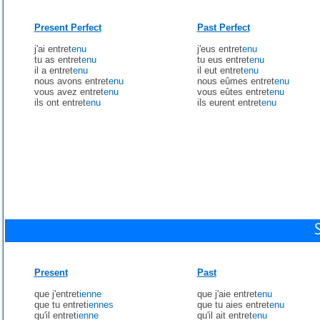
Present Perfect
Past Perfect
j'ai entret
enu
j'eus entret
enu
tu as entret
enu
tu eus entret
enu
il a entret
enu
il eut entret
enu
nous avons entret
enu
nous eûmes entret
enu
vous avez entret
enu
vous eûtes entret
enu
ils ont entret
enu
ils eurent entret
enu
Present
Past
que j'entret
ienne
que j'aie entret
enu
que tu entret
iennes
que tu aies entret
enu
qu'il entret
ienne
qu'il ait entret
enu