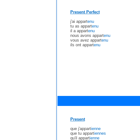
Present Perfect
j'ai appart
enu
tu as appart
enu
il a appart
enu
nous avons appart
enu
vous avez appart
enu
ils ont appart
enu
Present
que j'appart
ienne
que tu appart
iennes
qu'il appart
ienne