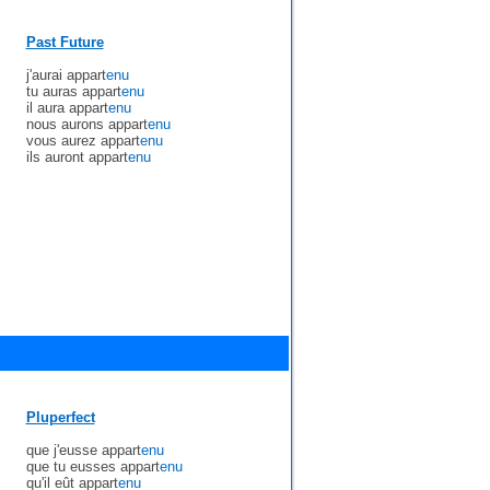
Past Future
j'aurai appart
enu
tu auras appart
enu
il aura appart
enu
nous aurons appart
enu
vous aurez appart
enu
ils auront appart
enu
Pluperfect
que j'eusse appart
enu
que tu eusses appart
enu
qu'il eût appart
enu