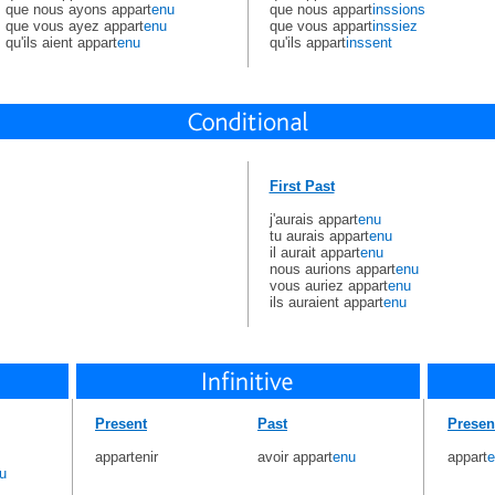
que nous ayons appart
enu
que nous appart
inssions
que vous ayez appart
enu
que vous appart
inssiez
qu'ils aient appart
enu
qu'ils appart
inssent
First Past
j'aurais appart
enu
tu aurais appart
enu
il aurait appart
enu
nous aurions appart
enu
vous auriez appart
enu
ils auraient appart
enu
Present
Past
Presen
appartenir
avoir appart
enu
appart
e
u