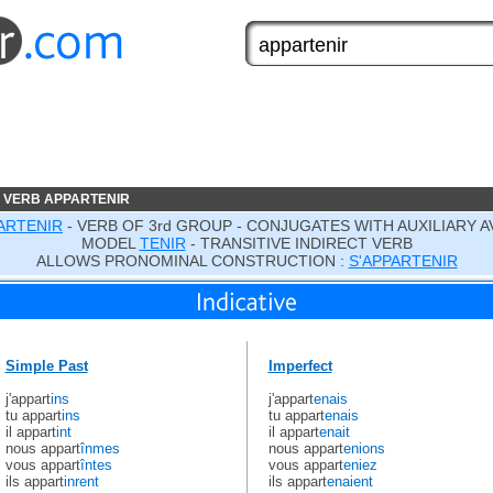
 VERB APPARTENIR
ARTENIR
- VERB OF 3rd GROUP - CONJUGATES WITH AUXILIARY A
MODEL
TENIR
- TRANSITIVE INDIRECT VERB
ALLOWS PRONOMINAL CONSTRUCTION :
S'APPARTENIR
Simple Past
Imperfect
j'appart
ins
j'appart
enais
tu appart
ins
tu appart
enais
il appart
int
il appart
enait
nous appart
înmes
nous appart
enions
vous appart
întes
vous appart
eniez
ils appart
inrent
ils appart
enaient