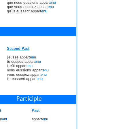
que nous eussions appart
enu
que vous eussiez appart
enu
qu'ils eussent appart
enu
Second Past
j'eusse appart
enu
tu eusses appart
enu
il eût appart
enu
nous eussions appart
enu
vous eussiez appart
enu
ils eussent appart
enu
t
Past
nant
appart
enu