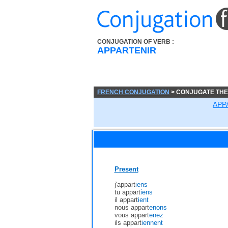
CONJUGATION OF VERB :
APPARTENIR
FRENCH CONJUGATION
> CONJUGATE THE
APP
Present
j'appart
iens
tu appart
iens
il appart
ient
nous appart
enons
vous appart
enez
ils appart
iennent