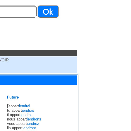
VOIR
Future
j'appart
iendrai
tu appart
iendras
il appart
iendra
nous appart
iendrons
vous appart
iendrez
ils appart
iendront