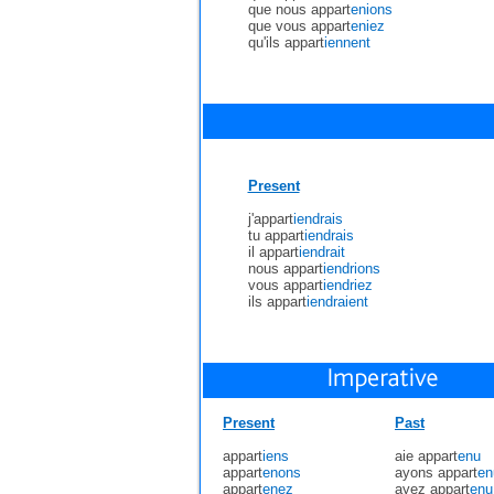
que nous appart
enions
que vous appart
eniez
qu'ils appart
iennent
Present
j'appart
iendrais
tu appart
iendrais
il appart
iendrait
nous appart
iendrions
vous appart
iendriez
ils appart
iendraient
Present
Past
appart
iens
aie appart
enu
appart
enons
ayons appart
en
appart
enez
ayez appart
enu