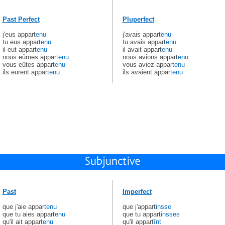
Past Perfect
Pluperfect
j'eus appart
enu
j'avais appart
enu
tu eus appart
enu
tu avais appart
enu
il eut appart
enu
il avait appart
enu
nous eûmes appart
enu
nous avions appart
enu
vous eûtes appart
enu
vous aviez appart
enu
ils eurent appart
enu
ils avaient appart
enu
Past
Imperfect
que j'aie appart
enu
que j'appart
insse
que tu aies appart
enu
que tu appart
insses
qu'il ait appart
enu
qu'il appart
înt