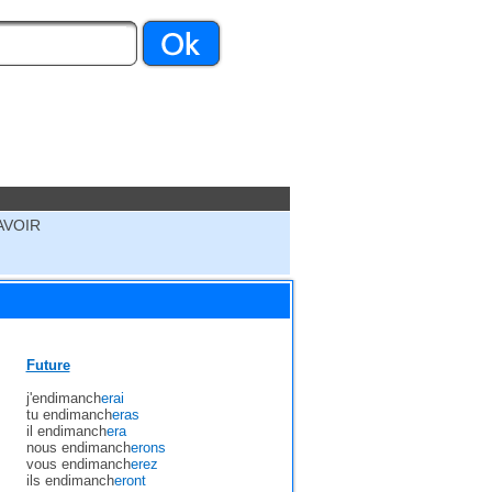
AVOIR
Future
j'endimanch
erai
tu endimanch
eras
il endimanch
era
nous endimanch
erons
vous endimanch
erez
ils endimanch
eront