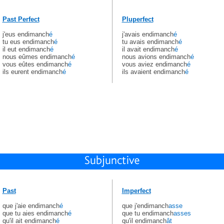
Past Perfect
Pluperfect
j'eus endimanch
é
j'avais endimanch
é
tu eus endimanch
é
tu avais endimanch
é
il eut endimanch
é
il avait endimanch
é
nous eûmes endimanch
é
nous avions endimanch
é
vous eûtes endimanch
é
vous aviez endimanch
é
ils eurent endimanch
é
ils avaient endimanch
é
Past
Imperfect
que j'aie endimanch
é
que j'endimanch
asse
que tu aies endimanch
é
que tu endimanch
asses
qu'il ait endimanch
é
qu'il endimanch
ât