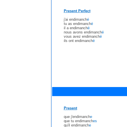
Present Perfect
j'ai endimanch
é
tu as endimanch
é
il a endimanch
é
nous avons endimanch
é
vous avez endimanch
é
ils ont endimanch
é
Present
que j'endimanch
e
que tu endimanch
es
qu'il endimanch
e