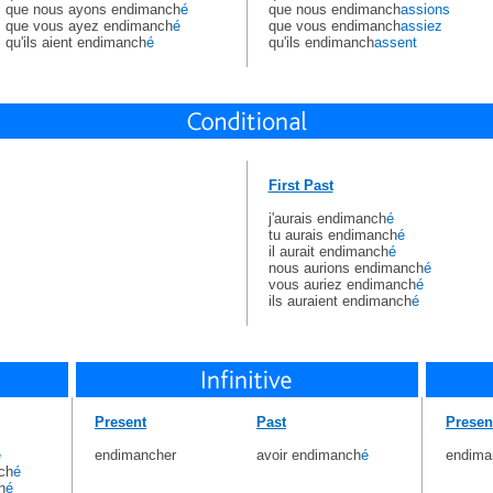
que nous ayons endimanch
é
que nous endimanch
assions
que vous ayez endimanch
é
que vous endimanch
assiez
qu'ils aient endimanch
é
qu'ils endimanch
assent
First Past
j'aurais endimanch
é
tu aurais endimanch
é
il aurait endimanch
é
nous aurions endimanch
é
vous auriez endimanch
é
ils auraient endimanch
é
Present
Past
Presen
é
endimancher
avoir endimanch
é
endima
ch
é
h
é