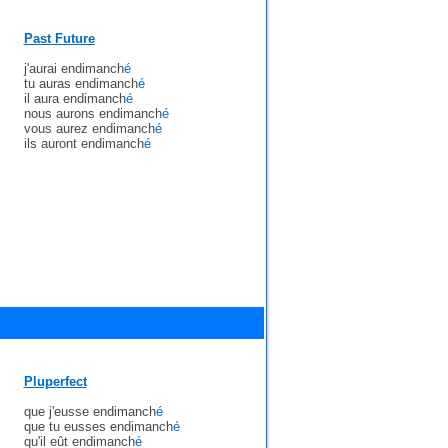
Past Future
j'aurai endimanch
é
tu auras endimanch
é
il aura endimanch
é
nous aurons endimanch
é
vous aurez endimanch
é
ils auront endimanch
é
Pluperfect
que j'eusse endimanch
é
que tu eusses endimanch
é
qu'il eût endimanch
é