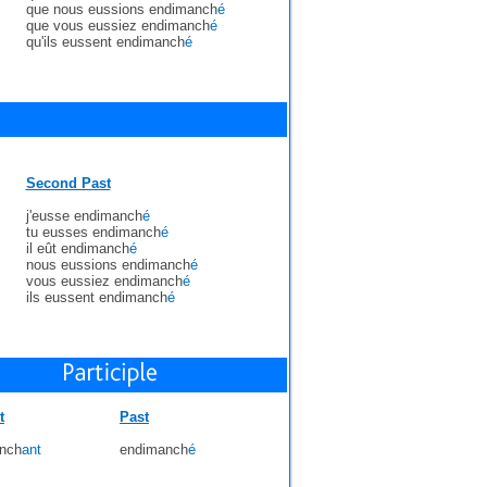
que nous eussions endimanch
é
que vous eussiez endimanch
é
qu'ils eussent endimanch
é
Second Past
j'eusse endimanch
é
tu eusses endimanch
é
il eût endimanch
é
nous eussions endimanch
é
vous eussiez endimanch
é
ils eussent endimanch
é
t
Past
nch
ant
endimanch
é