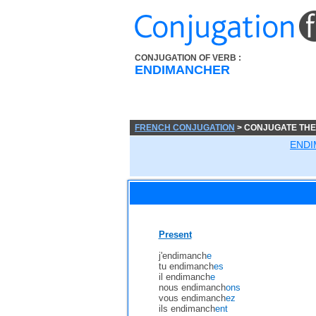
CONJUGATION OF VERB :
ENDIMANCHER
FRENCH CONJUGATION
> CONJUGATE TH
END
Present
j'endimanch
e
tu endimanch
es
il endimanch
e
nous endimanch
ons
vous endimanch
ez
ils endimanch
ent