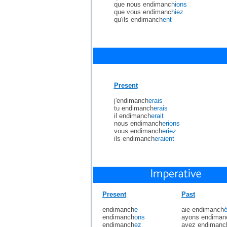
que nous endimanch
ions
que vous endimanch
iez
qu'ils endimanch
ent
Present
j'endimanch
erais
tu endimanch
erais
il endimanch
erait
nous endimanch
erions
vous endimanch
eriez
ils endimanch
eraient
Present
Past
endimanch
e
aie endimanch
endimanch
ons
ayons endiman
endimanch
ez
ayez endimanc