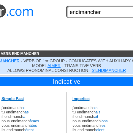
E VERB ENDIMANCHER
IMANCHER
- VERB OF 1st GROUP - CONJUGATES WITH AUXILIARY 
MODEL
AIMER
- TRANSITIVE VERB
ALLOWS PRONOMINAL CONSTRUCTION :
S'ENDIMANCHER
Simple Past
Imperfect
j'endimanch
ai
j'endimanch
ais
tu endimanch
as
tu endimanch
ais
il endimanch
a
il endimanch
ait
nous endimanch
âmes
nous endimanch
ions
vous endimanch
âtes
vous endimanch
iez
ils endimanch
èrent
ils endimanch
aient