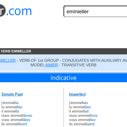
 VERB EMMIELLER
MIELLER
- VERB OF 1st GROUP - CONJUGATES WITH AUXILIARY A
MODEL
AIMER
- TRANSITIVE VERB
Simple Past
Imperfect
j'emmiell
ai
j'emmiell
ais
tu emmiell
as
tu emmiell
ais
il emmiell
a
il emmiell
ait
nous emmiell
âmes
nous emmiell
ions
vous emmiell
âtes
vous emmiell
iez
ils emmiell
èrent
ils emmiell
aient