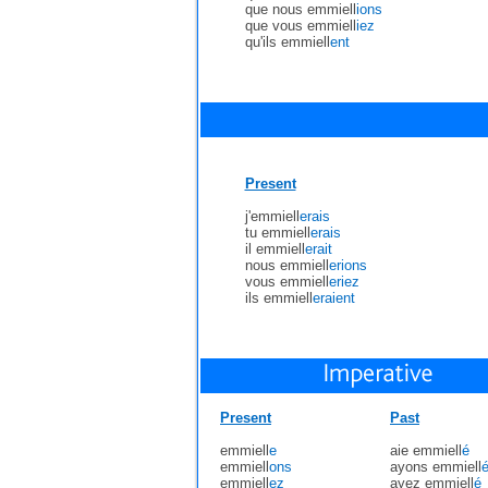
que nous emmiell
ions
que vous emmiell
iez
qu'ils emmiell
ent
Present
j'emmiell
erais
tu emmiell
erais
il emmiell
erait
nous emmiell
erions
vous emmiell
eriez
ils emmiell
eraient
Present
Past
emmiell
e
aie emmiell
é
emmiell
ons
ayons emmiell
emmiell
ez
ayez emmiell
é