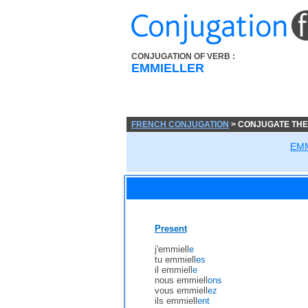
CONJUGATION OF VERB :
EMMIELLER
FRENCH CONJUGATION
> CONJUGATE THE
EM
Present
j'emmiell
e
tu emmiell
es
il emmiell
e
nous emmiell
ons
vous emmiell
ez
ils emmiell
ent