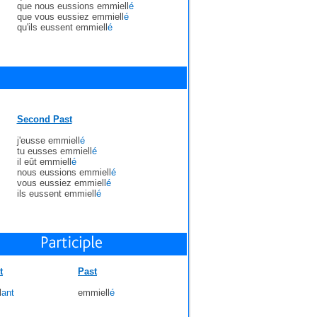
que nous eussions emmiell
é
que vous eussiez emmiell
é
qu'ils eussent emmiell
é
Second Past
j'eusse emmiell
é
tu eusses emmiell
é
il eût emmiell
é
nous eussions emmiell
é
vous eussiez emmiell
é
ils eussent emmiell
é
t
Past
l
ant
emmiell
é