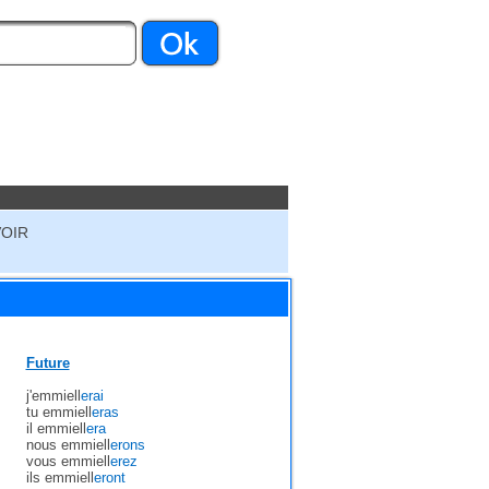
VOIR
Future
j'emmiell
erai
tu emmiell
eras
il emmiell
era
nous emmiell
erons
vous emmiell
erez
ils emmiell
eront