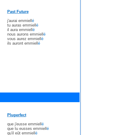
Past Future
j'aurai emmiell
é
tu auras emmiell
é
il aura emmiell
é
nous aurons emmiell
é
vous aurez emmiell
é
ils auront emmiell
é
Pluperfect
que j'eusse emmiell
é
que tu eusses emmiell
é
qu'il eût emmiell
é