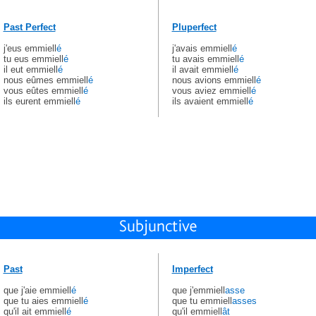
Past Perfect
Pluperfect
j'eus emmiell
é
j'avais emmiell
é
tu eus emmiell
é
tu avais emmiell
é
il eut emmiell
é
il avait emmiell
é
nous eûmes emmiell
é
nous avions emmiell
é
vous eûtes emmiell
é
vous aviez emmiell
é
ils eurent emmiell
é
ils avaient emmiell
é
Past
Imperfect
que j'aie emmiell
é
que j'emmiell
asse
que tu aies emmiell
é
que tu emmiell
asses
qu'il ait emmiell
é
qu'il emmiell
ât