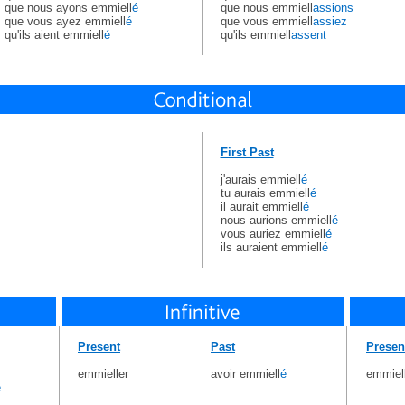
que nous ayons emmiell
é
que nous emmiell
assions
que vous ayez emmiell
é
que vous emmiell
assiez
qu'ils aient emmiell
é
qu'ils emmiell
assent
First Past
j'aurais emmiell
é
tu aurais emmiell
é
il aurait emmiell
é
nous aurions emmiell
é
vous auriez emmiell
é
ils auraient emmiell
é
Present
Past
Presen
emmieller
avoir emmiell
é
emmiel
é