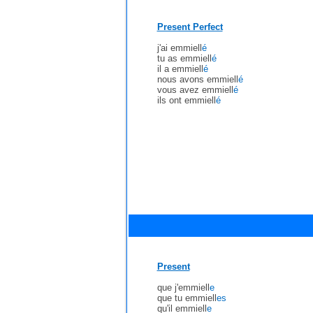
Present Perfect
j'ai emmiell
é
tu as emmiell
é
il a emmiell
é
nous avons emmiell
é
vous avez emmiell
é
ils ont emmiell
é
Present
que j'emmiell
e
que tu emmiell
es
qu'il emmiell
e