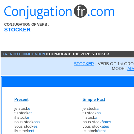
CONJUGATION OF VERB :
STOCKER
FRENCH CONJUGATION
> CONJUGATE THE VERB STOCKER
STOCKER
- VERB OF 1st GR
MODEL
AI
Present
Simple Past
je stock
e
je stock
ai
tu stock
es
tu stock
as
il stock
e
il stock
a
nous stock
ons
nous stock
âmes
vous stock
ez
vous stock
âtes
ils stock
ent
ils stock
èrent