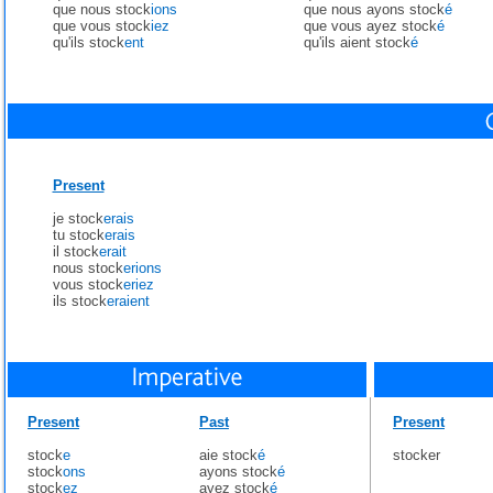
que nous stock
ions
que nous ayons stock
é
que vous stock
iez
que vous ayez stock
é
qu'ils stock
ent
qu'ils aient stock
é
Present
je stock
erais
tu stock
erais
il stock
erait
nous stock
erions
vous stock
eriez
ils stock
eraient
Present
Past
Present
stock
e
aie stock
é
stocker
stock
ons
ayons stock
é
stock
ez
ayez stock
é