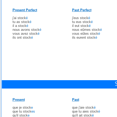
Present Perfect
Past Perfect
j'ai stock
é
j'eus stock
é
tu as stock
é
tu eus stock
é
il a stock
é
il eut stock
é
nous avons stock
é
nous eûmes stock
é
vous avez stock
é
vous eûtes stock
é
ils ont stock
é
ils eurent stock
é
Present
Past
que je stock
e
que j'aie stock
é
que tu stock
es
que tu aies stock
é
qu'il stock
e
qu'il ait stock
é