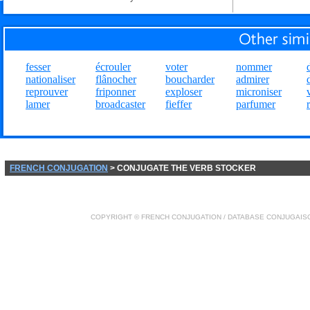
fesser
écrouler
voter
nommer
nationaliser
flânocher
boucharder
admirer
reprouver
friponner
exploser
microniser
lamer
broadcaster
fieffer
parfumer
FRENCH CONJUGATION
> CONJUGATE THE VERB STOCKER
COPYRIGHT ©
FRENCH CONJUGATION
/ DATABASE
CONJUGAIS