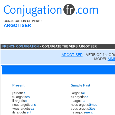
CONJUGATION OF VERB :
ARGOTISER
FRENCH CONJUGATION
> CONJUGATE THE VERB ARGOTISER
ARGOTISER
- VERB OF 1st GR
MODEL
AIM
Present
Simple Past
j'argotis
e
j'argotis
ai
tu argotis
es
tu argotis
as
il argotis
e
il argotis
a
nous argotis
ons
nous argotis
âmes
vous argotis
ez
vous argotis
âtes
ils argotis
ent
ils argotis
èrent