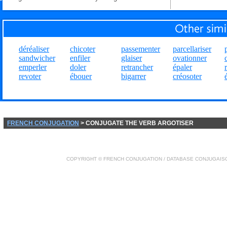
déréaliser
chicoter
passementer
parcellariser
sandwicher
enfiler
glaiser
ovationner
emperler
doler
retrancher
épaler
revoter
ébouer
bigarrer
créosoter
FRENCH CONJUGATION
> CONJUGATE THE VERB ARGOTISER
COPYRIGHT ©
FRENCH CONJUGATION
/ DATABASE
CONJUGAIS