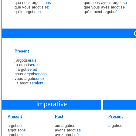
que nous argotis
ions
que nous ayons argotis
é
que vous argotis
iez
que vous ayez argotis
é
qu'ils argotis
ent
qu'ils aient argotis
é
Present
j'argotis
erais
tu argotis
erais
il argotis
erait
nous argotis
erions
vous argotis
eriez
ils argotis
eraient
Present
Past
Present
argotis
e
aie argotis
é
argotiser
argotis
ons
ayons argotis
é
argotis
ez
ayez argotis
é