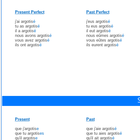
Present Perfect
Past Perfect
j'ai argotis
é
j'eus argotis
é
tu as argotis
é
tu eus argotis
é
il a argotis
é
il eut argotis
é
nous avons argotis
é
nous eûmes argotis
é
vous avez argotis
é
vous eûtes argotis
é
ils ont argotis
é
ils eurent argotis
é
Present
Past
que j'argotis
e
que j'aie argotis
é
que tu argotis
es
que tu aies argotis
é
qu'il argotis
e
qu'il ait argotis
é