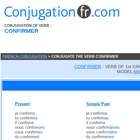
CONJUGATION OF VERB :
CONFIRMER
FRENCH CONJUGATION
> CONJUGATE THE VERB CONFIRMER
CONFIRMER
- VERB OF 1st G
MODEL
AI
Present
Simple Past
je confirm
e
je confirm
ai
tu confirm
es
tu confirm
as
il confirm
e
il confirm
a
nous confirm
ons
nous confirm
âmes
vous confirm
ez
vous confirm
âtes
ils confirm
ent
ils confirm
èrent