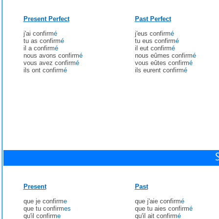
Present Perfect
Past Perfect
j'ai confirm
é
j'eus confirm
é
tu as confirm
é
tu eus confirm
é
il a confirm
é
il eut confirm
é
nous avons confirm
é
nous eûmes confirm
é
vous avez confirm
é
vous eûtes confirm
é
ils ont confirm
é
ils eurent confirm
é
Present
Past
que je confirm
e
que j'aie confirm
é
que tu confirm
es
que tu aies confirm
é
qu'il confirm
e
qu'il ait confirm
é