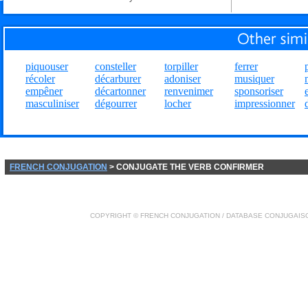
piquouser
consteller
torpiller
ferrer
récoler
décarburer
adoniser
musiquer
empêner
décartonner
renvenimer
sponsoriser
masculiniser
dégourrer
locher
impressionner
FRENCH CONJUGATION
> CONJUGATE THE VERB CONFIRMER
COPYRIGHT ©
FRENCH CONJUGATION
/ DATABASE
CONJUGAIS