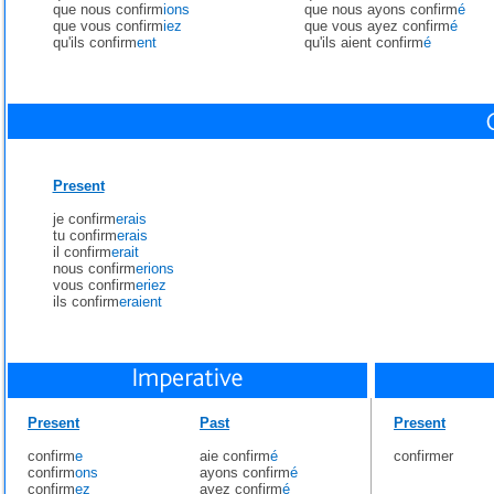
que nous confirm
ions
que nous ayons confirm
é
que vous confirm
iez
que vous ayez confirm
é
qu'ils confirm
ent
qu'ils aient confirm
é
Present
je confirm
erais
tu confirm
erais
il confirm
erait
nous confirm
erions
vous confirm
eriez
ils confirm
eraient
Present
Past
Present
confirm
e
aie confirm
é
confirmer
confirm
ons
ayons confirm
é
confirm
ez
ayez confirm
é