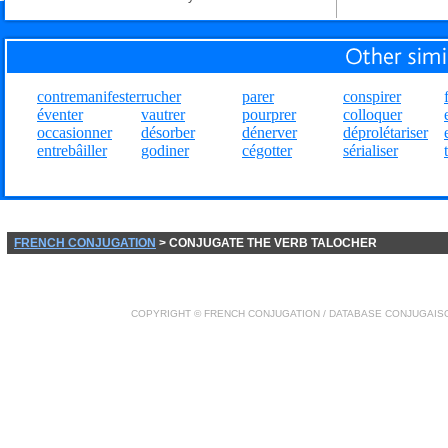
contremanifester
rucher
parer
conspirer
éventer
vautrer
pourprer
colloquer
occasionner
désorber
dénerver
déprolétariser
entrebâiller
godiner
cégotter
sérialiser
FRENCH CONJUGATION
> CONJUGATE THE VERB TALOCHER
COPYRIGHT ©
FRENCH CONJUGATION
/ DATABASE
CONJUGAIS