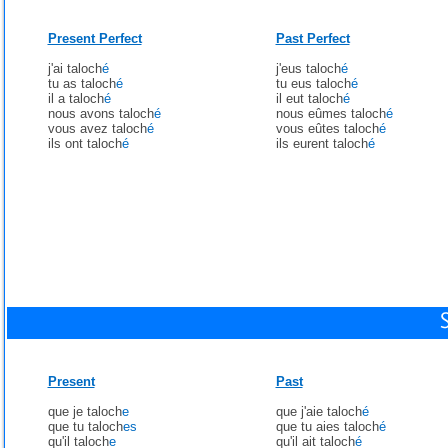
Present Perfect
Past Perfect
j'ai taloch
é
j'eus taloch
é
tu as taloch
é
tu eus taloch
é
il a taloch
é
il eut taloch
é
nous avons taloch
é
nous eûmes taloch
é
vous avez taloch
é
vous eûtes taloch
é
ils ont taloch
é
ils eurent taloch
é
Present
Past
que je taloch
e
que j'aie taloch
é
que tu taloch
es
que tu aies taloch
é
qu'il taloch
e
qu'il ait taloch
é