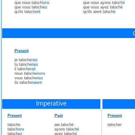
que nous taloch
ions
que nous ayons taloch
é
que vous taloch
iez
que vous ayez taloch
é
qu'ils taloch
ent
qu'ils aient taloch
é
Present
je taloch
erais
tu taloch
erais
il taloch
erait
nous taloch
erions
vous taloch
eriez
ils taloch
eraient
Present
Past
Present
taloch
e
aie taloch
é
talocher
taloch
ons
ayons taloch
é
taloch
ez
ayez taloch
é