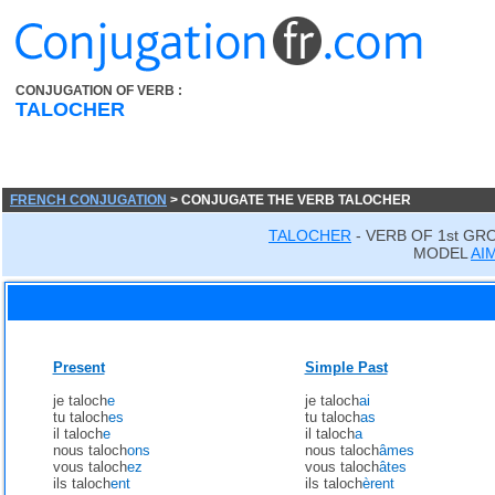
CONJUGATION OF VERB :
TALOCHER
FRENCH CONJUGATION
> CONJUGATE THE VERB TALOCHER
TALOCHER
- VERB OF 1st GR
MODEL
AI
Present
Simple Past
je taloch
e
je taloch
ai
tu taloch
es
tu taloch
as
il taloch
e
il taloch
a
nous taloch
ons
nous taloch
âmes
vous taloch
ez
vous taloch
âtes
ils taloch
ent
ils taloch
èrent