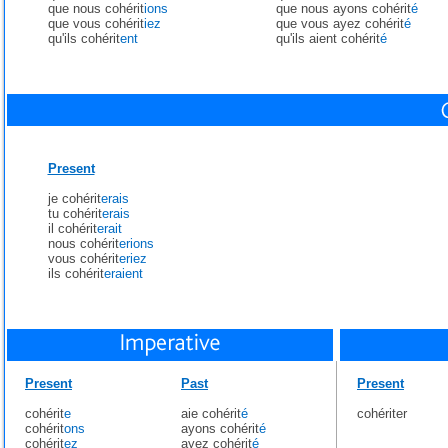
que nous cohérit
ions
que nous ayons cohérit
é
que vous cohérit
iez
que vous ayez cohérit
é
qu'ils cohérit
ent
qu'ils aient cohérit
é
Present
je cohérit
erais
tu cohérit
erais
il cohérit
erait
nous cohérit
erions
vous cohérit
eriez
ils cohérit
eraient
Present
Past
Present
cohérit
e
aie cohérit
é
cohériter
cohérit
ons
ayons cohérit
é
cohérit
ez
ayez cohérit
é