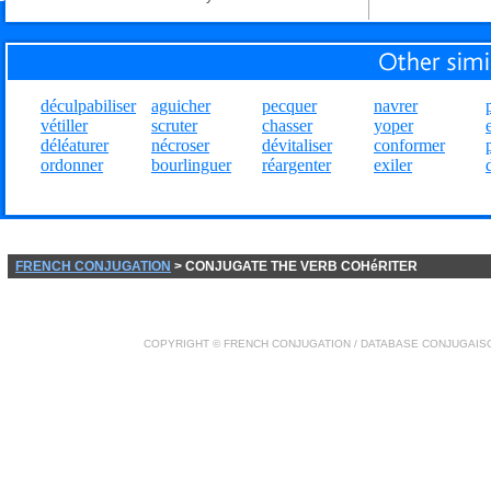
déculpabiliser
aguicher
pecquer
navrer
vétiller
scruter
chasser
yoper
déléaturer
nécroser
dévitaliser
conformer
ordonner
bourlinguer
réargenter
exiler
FRENCH CONJUGATION
> CONJUGATE THE VERB COHéRITER
COPYRIGHT ©
FRENCH CONJUGATION
/ DATABASE
CONJUGAIS