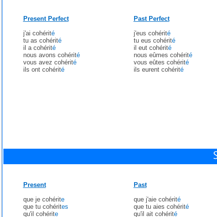
Present Perfect
Past Perfect
j'ai cohérit
é
j'eus cohérit
é
tu as cohérit
é
tu eus cohérit
é
il a cohérit
é
il eut cohérit
é
nous avons cohérit
é
nous eûmes cohérit
é
vous avez cohérit
é
vous eûtes cohérit
é
ils ont cohérit
é
ils eurent cohérit
é
Present
Past
que je cohérit
e
que j'aie cohérit
é
que tu cohérit
es
que tu aies cohérit
é
qu'il cohérit
e
qu'il ait cohérit
é