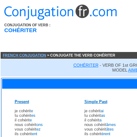
CONJUGATION OF VERB :
COHÉRITER
FRENCH CONJUGATION
> CONJUGATE THE VERB COHÉRITER
COHÉRITER
- VERB OF 1st GR
MODEL
AIM
Present
Simple Past
je cohérit
e
je cohérit
ai
tu cohérit
es
tu cohérit
as
il cohérit
e
il cohérit
a
nous cohérit
ons
nous cohérit
âmes
vous cohérit
ez
vous cohérit
âtes
ils cohérit
ent
ils cohérit
èrent