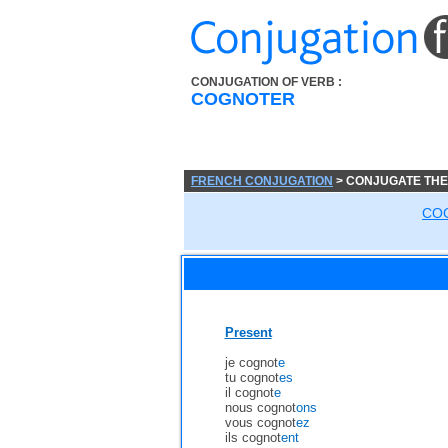
CONJUGATION OF VERB :
COGNOTER
FRENCH CONJUGATION
> CONJUGATE TH
CO
Present
je cognot
e
tu cognot
es
il cognot
e
nous cognot
ons
vous cognot
ez
ils cognot
ent