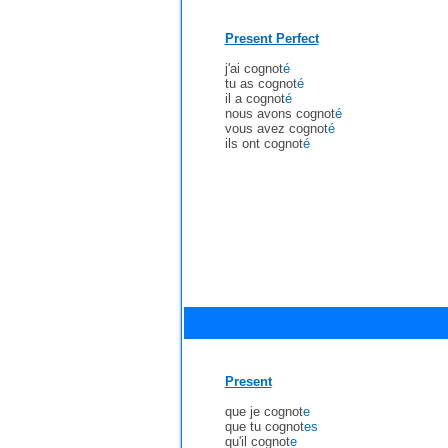
Present Perfect
j'ai cognot
é
tu as cognot
é
il a cognot
é
nous avons cognot
é
vous avez cognot
é
ils ont cognot
é
Present
que je cognot
e
que tu cognot
es
qu'il cognot
e