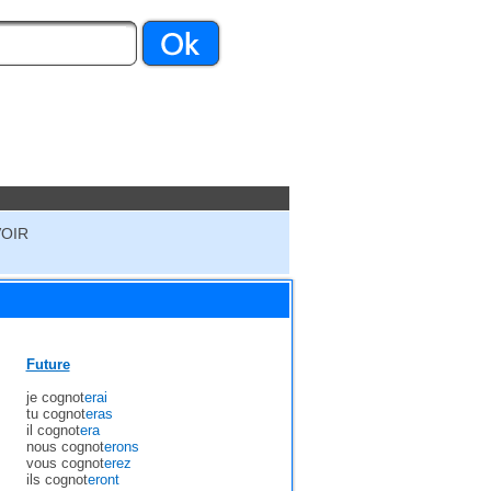
VOIR
Future
je cognot
erai
tu cognot
eras
il cognot
era
nous cognot
erons
vous cognot
erez
ils cognot
eront