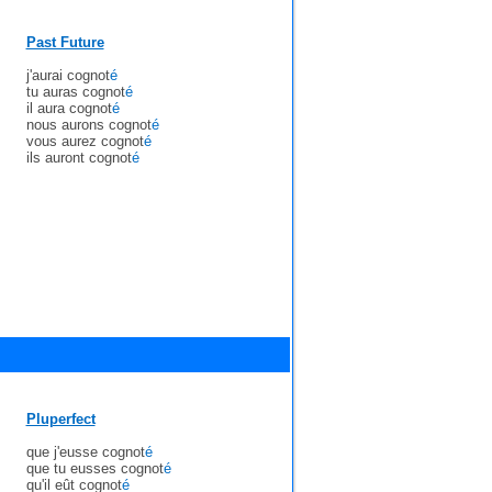
Past Future
j'aurai cognot
é
tu auras cognot
é
il aura cognot
é
nous aurons cognot
é
vous aurez cognot
é
ils auront cognot
é
Pluperfect
que j'eusse cognot
é
que tu eusses cognot
é
qu'il eût cognot
é