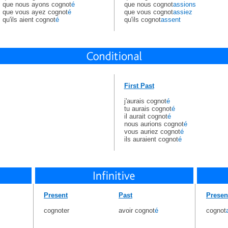
que nous ayons cognot
é
que nous cognot
assions
que vous ayez cognot
é
que vous cognot
assiez
qu'ils aient cognot
é
qu'ils cognot
assent
First Past
j'aurais cognot
é
tu aurais cognot
é
il aurait cognot
é
nous aurions cognot
é
vous auriez cognot
é
ils auraient cognot
é
Present
Past
Presen
cognoter
avoir cognot
é
cognot