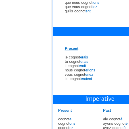
que nous cognot
ions
que vous cognot
iez
qu'ils cognot
ent
Present
je cognot
erais
tu cognot
erais
il cognot
erait
nous cognot
erions
vous cognot
eriez
ils cognot
eraient
Present
Past
cognot
e
aie cognot
é
cognot
ons
ayons cognot
é
cognot
ez
ayez cognot
é