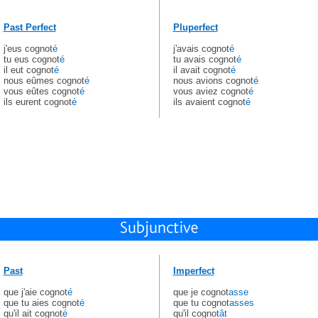
Past Perfect
Pluperfect
j'eus cognot
é
j'avais cognot
é
tu eus cognot
é
tu avais cognot
é
il eut cognot
é
il avait cognot
é
nous eûmes cognot
é
nous avions cognot
é
vous eûtes cognot
é
vous aviez cognot
é
ils eurent cognot
é
ils avaient cognot
é
Past
Imperfect
que j'aie cognot
é
que je cognot
asse
que tu aies cognot
é
que tu cognot
asses
qu'il ait cognot
é
qu'il cognot
ât