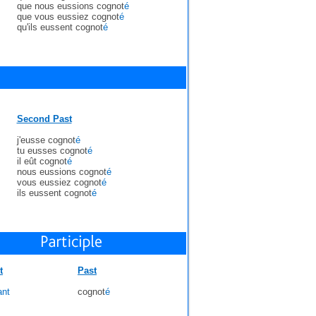
que nous eussions cognot
é
que vous eussiez cognot
é
qu'ils eussent cognot
é
Second Past
j'eusse cognot
é
tu eusses cognot
é
il eût cognot
é
nous eussions cognot
é
vous eussiez cognot
é
ils eussent cognot
é
t
Past
ant
cognot
é