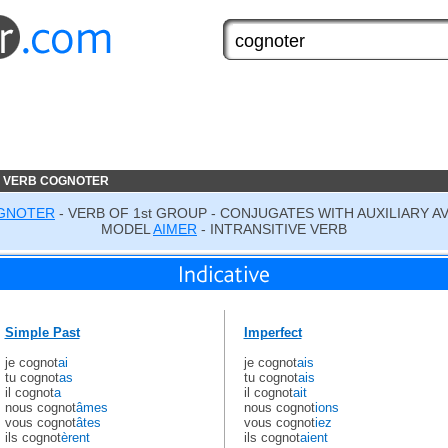
E VERB COGNOTER
GNOTER
- VERB OF 1st GROUP - CONJUGATES WITH AUXILIARY A
MODEL
AIMER
- INTRANSITIVE VERB
Simple Past
Imperfect
je cognot
ai
je cognot
ais
tu cognot
as
tu cognot
ais
il cognot
a
il cognot
ait
nous cognot
âmes
nous cognot
ions
vous cognot
âtes
vous cognot
iez
ils cognot
èrent
ils cognot
aient