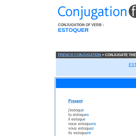
CONJUGATION OF VERB :
ESTOQUER
FRENCH CONJUGATION
> CONJUGATE THE
ES
Present
j'estoqu
e
tu estoqu
es
il estoqu
e
nous estoqu
ons
vous estoqu
ez
ils estoqu
ent