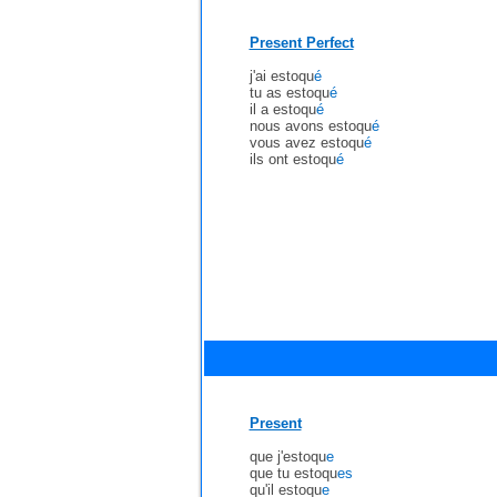
Present Perfect
j'ai estoqu
é
tu as estoqu
é
il a estoqu
é
nous avons estoqu
é
vous avez estoqu
é
ils ont estoqu
é
Present
que j'estoqu
e
que tu estoqu
es
qu'il estoqu
e