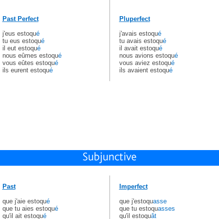
Past Perfect
Pluperfect
j'eus estoqu
é
j'avais estoqu
é
tu eus estoqu
é
tu avais estoqu
é
il eut estoqu
é
il avait estoqu
é
nous eûmes estoqu
é
nous avions estoqu
é
vous eûtes estoqu
é
vous aviez estoqu
é
ils eurent estoqu
é
ils avaient estoqu
é
Past
Imperfect
que j'aie estoqu
é
que j'estoqu
asse
que tu aies estoqu
é
que tu estoqu
asses
qu'il ait estoqu
é
qu'il estoqu
ât