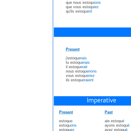
que nous estoqu
ions
que vous estoqu
iez
qu'ils estoqu
ent
Present
j'estoqu
erais
tu estoqu
erais
il estoqu
erait
nous estoqu
erions
vous estoqu
eriez
ils estoqu
eraient
Present
Past
estoqu
e
aie estoqu
é
estoqu
ons
ayons estoqu
é
estoqu
ez
ayez estoqu
é