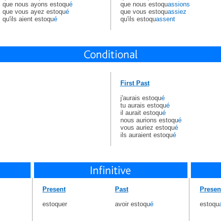
que nous ayons estoqu
é
que nous estoqu
assions
que vous ayez estoqu
é
que vous estoqu
assiez
qu'ils aient estoqu
é
qu'ils estoqu
assent
First Past
j'aurais estoqu
é
tu aurais estoqu
é
il aurait estoqu
é
nous aurions estoqu
é
vous auriez estoqu
é
ils auraient estoqu
é
Present
Past
Presen
estoquer
avoir estoqu
é
estoqu