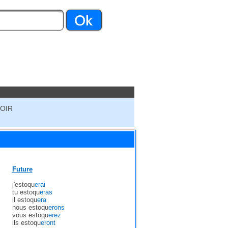
VOIR
Future
j'estoqu
erai
tu estoqu
eras
il estoqu
era
nous estoqu
erons
vous estoqu
erez
ils estoqu
eront