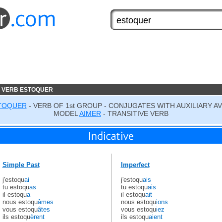
 VERB ESTOQUER
TOQUER
- VERB OF 1st GROUP - CONJUGATES WITH AUXILIARY A
MODEL
AIMER
- TRANSITIVE VERB
Simple Past
Imperfect
j'estoqu
ai
j'estoqu
ais
tu estoqu
as
tu estoqu
ais
il estoqu
a
il estoqu
ait
nous estoqu
âmes
nous estoqu
ions
vous estoqu
âtes
vous estoqu
iez
ils estoqu
èrent
ils estoqu
aient