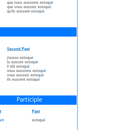
que nous eussions estoqu
é
que vous eussiez estoqu
é
qu'ils eussent estoqu
é
Second Past
j'eusse estoqu
é
tu eusses estoqu
é
il eût estoqu
é
nous eussions estoqu
é
vous eussiez estoqu
é
ils eussent estoqu
é
t
Past
ant
estoqu
é