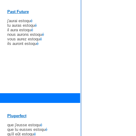
Past Future
j'aurai estoqu
é
tu auras estoqu
é
il aura estoqu
é
nous aurons estoqu
é
vous aurez estoqu
é
ils auront estoqu
é
Pluperfect
que j'eusse estoqu
é
que tu eusses estoqu
é
qu'il eût estoqu
é