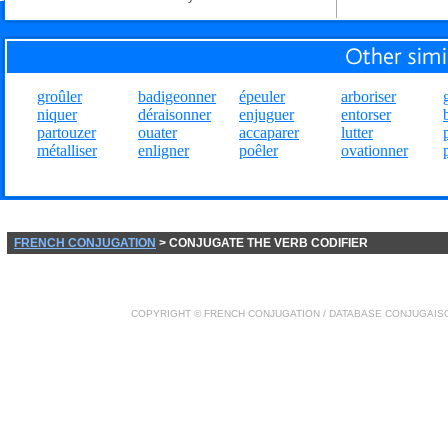
groûler
badigeonner
épeuler
arboriser
niquer
déraisonner
enjuguer
entorser
partouzer
ouater
accaparer
lutter
métalliser
enligner
poêler
ovationner
FRENCH CONJUGATION
> CONJUGATE THE VERB CODIFIER
COPYRIGHT ©
FRENCH CONJUGATION
/ DATABASE
CONJUGAIS