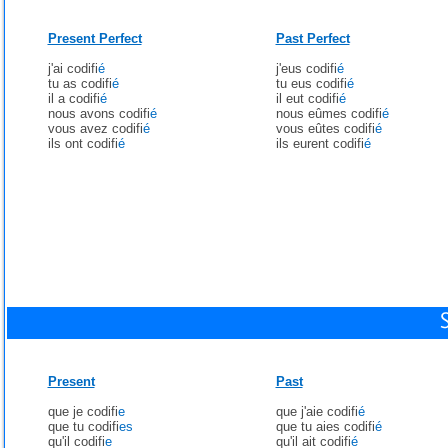
Present Perfect
Past Perfect
j'ai codifi
é
j'eus codifi
é
tu as codifi
é
tu eus codifi
é
il a codifi
é
il eut codifi
é
nous avons codifi
é
nous eûmes codifi
é
vous avez codifi
é
vous eûtes codifi
é
ils ont codifi
é
ils eurent codifi
é
Present
Past
que je codifi
e
que j'aie codifi
é
que tu codifi
es
que tu aies codifi
é
qu'il codifi
e
qu'il ait codifi
é