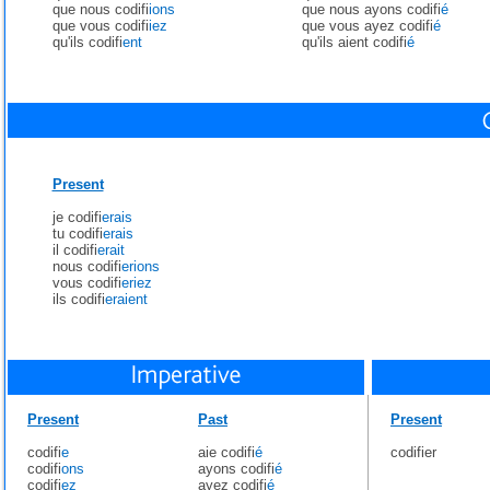
que nous codifi
ions
que nous ayons codifi
é
que vous codifi
iez
que vous ayez codifi
é
qu'ils codifi
ent
qu'ils aient codifi
é
Present
je codifi
erais
tu codifi
erais
il codifi
erait
nous codifi
erions
vous codifi
eriez
ils codifi
eraient
Present
Past
Present
codifi
e
aie codifi
é
codifier
codifi
ons
ayons codifi
é
codifi
ez
ayez codifi
é