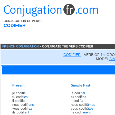
CONJUGATION OF VERB :
CODIFIER
FRENCH CONJUGATION
> CONJUGATE THE VERB CODIFIER
CODIFIER
- VERB OF 1st GR
MODEL
AI
Present
Simple Past
je codifi
e
je codifi
ai
tu codifi
es
tu codifi
as
il codifi
e
il codifi
a
nous codifi
ons
nous codifi
âmes
vous codifi
ez
vous codifi
âtes
ils codifi
ent
ils codifi
èrent