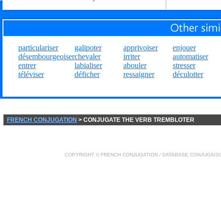
particulariser
galipoter
apprivoiser
enjouer
désembourgeoiser
chevaler
irriter
automatiser
entrer
labialiser
abouler
stresser
téléviser
déficher
ressaigner
déculotter
FRENCH CONJUGATION
> CONJUGATE THE VERB TREMBLOTER
COPYRIGHT ©
FRENCH CONJUGATION
/ DATABASE
CONJUGAIS