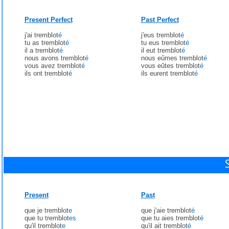
Present Perfect
Past Perfect
j'ai tremblot
é
j'eus tremblot
é
tu as tremblot
é
tu eus tremblot
é
il a tremblot
é
il eut tremblot
é
nous avons tremblot
é
nous eûmes tremblot
é
vous avez tremblot
é
vous eûtes tremblot
é
ils ont tremblot
é
ils eurent tremblot
é
Present
Past
que je tremblot
e
que j'aie tremblot
é
que tu tremblot
es
que tu aies tremblot
é
qu'il tremblot
e
qu'il ait tremblot
é