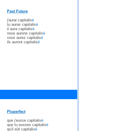
Past Future
j'aurai capitalis
é
tu auras capitalis
é
il aura capitalis
é
nous aurons capitalis
é
vous aurez capitalis
é
ils auront capitalis
é
Pluperfect
que j'eusse capitalis
é
que tu eusses capitalis
é
qu'il eût capitalis
é