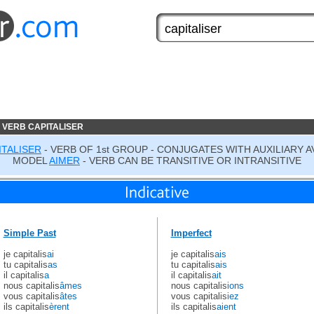
 VERB CAPITALISER
ITALISER
- VERB OF 1st GROUP - CONJUGATES WITH AUXILIARY A
MODEL
AIMER
- VERB CAN BE TRANSITIVE OR INTRANSITIVE
Simple Past
Imperfect
je capitalis
ai
je capitalis
ais
tu capitalis
as
tu capitalis
ais
il capitalis
a
il capitalis
ait
nous capitalis
âmes
nous capitalis
ions
vous capitalis
âtes
vous capitalis
iez
ils capitalis
èrent
ils capitalis
aient