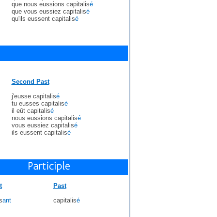
que nous eussions capitalis
é
que vous eussiez capitalis
é
qu'ils eussent capitalis
é
Second Past
j'eusse capitalis
é
tu eusses capitalis
é
il eût capitalis
é
nous eussions capitalis
é
vous eussiez capitalis
é
ils eussent capitalis
é
t
Past
s
ant
capitalis
é