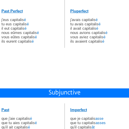
Past Perfect
Pluperfect
j'eus capitalis
é
j'avais capitalis
é
tu eus capitalis
é
tu avais capitalis
é
il eut capitalis
é
il avait capitalis
é
nous eûmes capitalis
é
nous avions capitalis
é
vous eûtes capitalis
é
vous aviez capitalis
é
ils eurent capitalis
é
ils avaient capitalis
é
Past
Imperfect
que j'aie capitalis
é
que je capitalis
asse
que tu aies capitalis
é
que tu capitalis
asses
qu'il ait capitalis
é
qu'il capitalis
ât