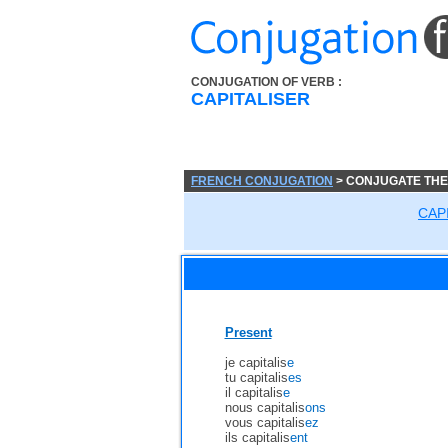
CONJUGATION OF VERB :
CAPITALISER
FRENCH CONJUGATION
> CONJUGATE THE
CAP
Present
je capitalis
e
tu capitalis
es
il capitalis
e
nous capitalis
ons
vous capitalis
ez
ils capitalis
ent