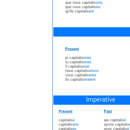
que nous capitalis
ions
que vous capitalis
iez
qu'ils capitalis
ent
Present
je capitalis
erais
tu capitalis
erais
il capitalis
erait
nous capitalis
erions
vous capitalis
eriez
ils capitalis
eraient
Present
Past
capitalis
e
aie capitalis
é
capitalis
ons
ayons capitalis
capitalis
ez
ayez capitalis
é