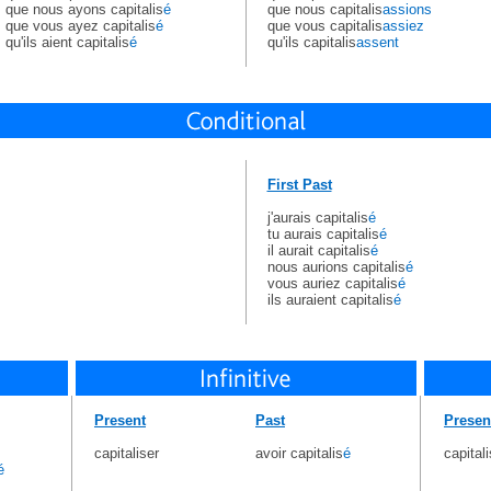
que nous ayons capitalis
é
que nous capitalis
assions
que vous ayez capitalis
é
que vous capitalis
assiez
qu'ils aient capitalis
é
qu'ils capitalis
assent
First Past
j'aurais capitalis
é
tu aurais capitalis
é
il aurait capitalis
é
nous aurions capitalis
é
vous auriez capitalis
é
ils auraient capitalis
é
Present
Past
Presen
capitaliser
avoir capitalis
é
capitali
é