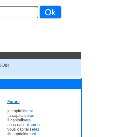
VOIR
Future
je capitalis
erai
tu capitalis
eras
il capitalis
era
nous capitalis
erons
vous capitalis
erez
ils capitalis
eront