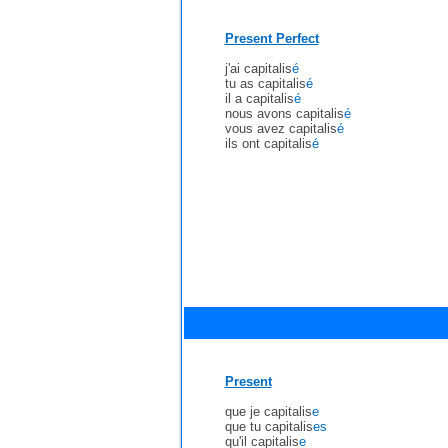
Present Perfect
j'ai capitalis
é
tu as capitalis
é
il a capitalis
é
nous avons capitalis
é
vous avez capitalis
é
ils ont capitalis
é
Present
que je capitalis
e
que tu capitalis
es
qu'il capitalis
e