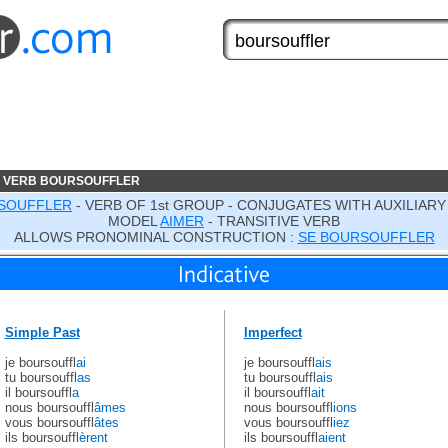
E VERB BOURSOUFFLER
SOUFFLER
- VERB OF 1st GROUP - CONJUGATES WITH AUXILIARY
MODEL
AIMER
- TRANSITIVE VERB
ALLOWS PRONOMINAL CONSTRUCTION :
SE BOURSOUFFLER
Simple Past
Imperfect
je boursouffl
ai
je boursouffl
ais
tu boursouffl
as
tu boursouffl
ais
il boursouffl
a
il boursouffl
ait
nous boursouffl
âmes
nous boursouffl
ions
vous boursouffl
âtes
vous boursouffl
iez
ils boursouffl
èrent
ils boursouffl
aient