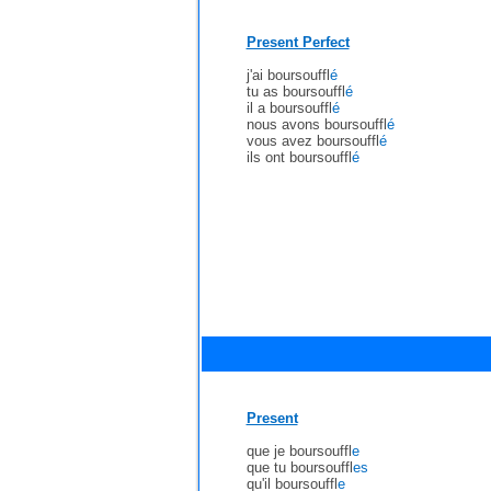
Present Perfect
j'ai boursouffl
é
tu as boursouffl
é
il a boursouffl
é
nous avons boursouffl
é
vous avez boursouffl
é
ils ont boursouffl
é
Present
que je boursouffl
e
que tu boursouffl
es
qu'il boursouffl
e