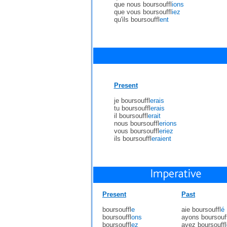
que nous boursouffl
ions
que vous boursouffl
iez
qu'ils boursouffl
ent
Present
je boursouffl
erais
tu boursouffl
erais
il boursouffl
erait
nous boursouffl
erions
vous boursouffl
eriez
ils boursouffl
eraient
Present
Past
boursouffl
e
aie boursouffl
é
boursouffl
ons
ayons boursouff
boursouffl
ez
ayez boursouffl