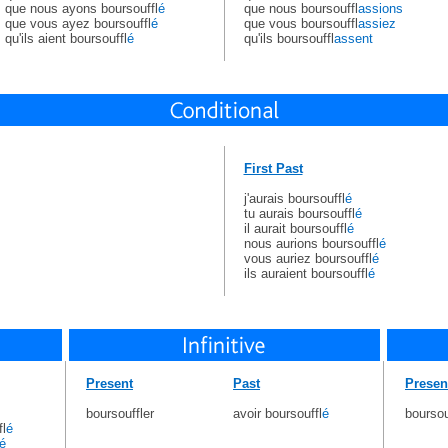
que nous ayons boursouffl
é
que nous boursouffl
assions
que vous ayez boursouffl
é
que vous boursouffl
assiez
qu'ils aient boursouffl
é
qu'ils boursouffl
assent
First Past
j'aurais boursouffl
é
tu aurais boursouffl
é
il aurait boursouffl
é
nous aurions boursouffl
é
vous auriez boursouffl
é
ils auraient boursouffl
é
Present
Past
Presen
boursouffler
avoir boursouffl
é
boursou
l
é
é