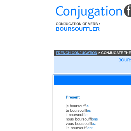
CONJUGATION OF VERB :
BOURSOUFFLER
FRENCH CONJUGATION
> CONJUGATE TH
BOUR
Present
je boursouffl
e
tu boursouffl
es
il boursouffl
e
nous boursouffl
ons
vous boursouffl
ez
ils boursouffl
ent