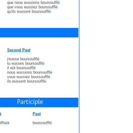
que nous eussions boursouffl
é
que vous eussiez boursouffl
é
qu'ils eussent boursouffl
é
Second Past
j'eusse boursouffl
é
tu eusses boursouffl
é
il eût boursouffl
é
nous eussions boursouffl
é
vous eussiez boursouffl
é
ils eussent boursouffl
é
t
Past
ffl
ant
boursouffl
é