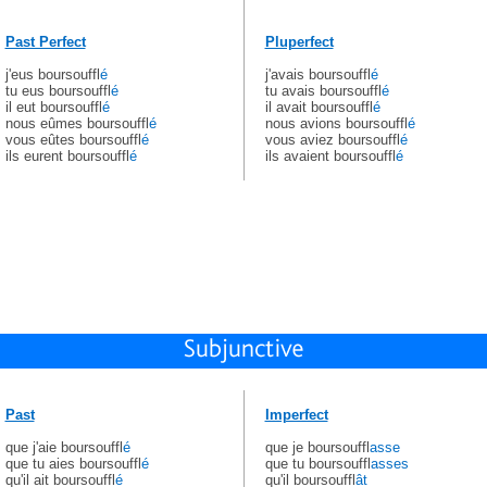
Past Perfect
Pluperfect
j'eus boursouffl
é
j'avais boursouffl
é
tu eus boursouffl
é
tu avais boursouffl
é
il eut boursouffl
é
il avait boursouffl
é
nous eûmes boursouffl
é
nous avions boursouffl
é
vous eûtes boursouffl
é
vous aviez boursouffl
é
ils eurent boursouffl
é
ils avaient boursouffl
é
Past
Imperfect
que j'aie boursouffl
é
que je boursouffl
asse
que tu aies boursouffl
é
que tu boursouffl
asses
qu'il ait boursouffl
é
qu'il boursouffl
ât