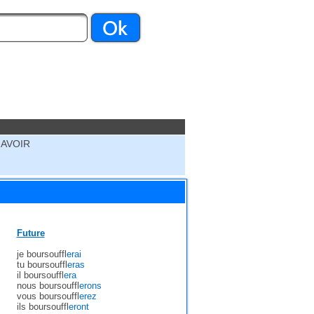
 AVOIR
Future
je boursouffl
erai
tu boursouffl
eras
il boursouffl
era
nous boursouffl
erons
vous boursouffl
erez
ils boursouffl
eront