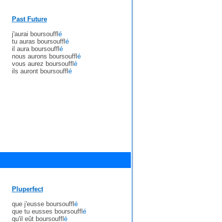
Past Future
j'aurai boursouffl
é
tu auras boursouffl
é
il aura boursouffl
é
nous aurons boursouffl
é
vous aurez boursouffl
é
ils auront boursouffl
é
Pluperfect
que j'eusse boursouffl
é
que tu eusses boursouffl
é
qu'il eût boursouffl
é